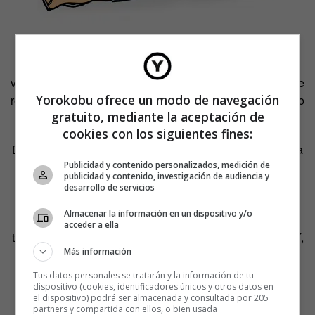
Alfred López cuenta que la expresión
hacerse una paja
viene de una imagen agrícola: subir y bajar la piel del pene
Yorokobu ofrece un modo de navegación
recuerda al movimiento que hacían los agricultores cuando
gratuito, mediante la aceptación de
intentaban separar la semilla del tallo (la paja).
cookies con los siguientes fines:
De la expresión
poner a alguien mirando a Cuenca
cuenta
que viene de la postura de los musulmanes cuando oran,
Publicidad y contenido personalizados, medición de
publicidad y contenido, investigación de audiencia y
con el culo en pompa, mirando a la Meca. El modismo
desarrollo de servicios
surgió de una similitud entre esta forma de rezar y la
Almacenar la información en un dispositivo y/o
posición sexual conocida como postura del perro (coito a
acceder a ella
tergo) pero en vez de llegar hasta La Meca, se queda aquí,
Más información
en casa, en una ciudad española que está en el camino
entre Madrid y Arabia Saudí.
Tus datos personales se tratarán y la información de tu
dispositivo (cookies, identificadores únicos y otros datos en
el dispositivo) podrá ser almacenada y consultada por 205
partners y compartida con ellos, o bien usada