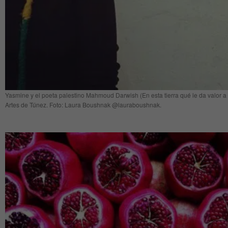
Yasmine y el poeta palestino Mahmoud Darwish (En esta tierra qué le da valor a 
Artes de Túnez. Foto: Laura Boushnak @lauraboushnak.