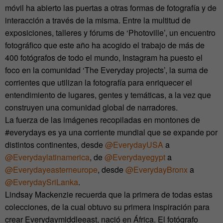
móvil ha abierto las puertas a otras formas de fotografía y de
interacción a través de la misma. Entre la multitud de
exposiciones, talleres y fórums de ‘Photoville’, un encuentro
fotográfico que este año ha acogido el trabajo de más de
400 fotógrafos de todo el mundo, Instagram ha puesto el
foco en la comunidad ‘The Everyday projects’, la suma de
corrientes que utilizan la fotografía para enriquecer el
entendimiento de lugares, gentes y temáticas, a la vez que
construyen una comunidad global de narradores.
La fuerza de las imágenes recopiladas en montones de
#everydays es ya una corriente mundial que se expande por
distintos continentes, desde
@EverydayUSA
a
@Everydaylatinamerica
, de
@Everydayegypt
a
@Everydayeasterneurope
, desde
@EverydayBronx
a
@EverydaySriLanka
.
Lindsay Mackenzie recuerda que la primera de todas estas
colecciones, de la cual obtuvo su primera inspiración para
crear Everydaymiddleeast, nació en África. El fotógrafo