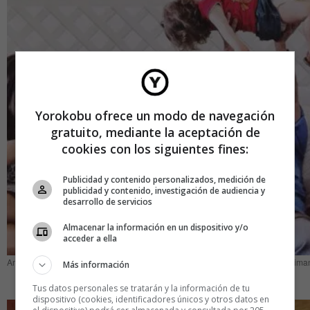
Yorokobu ofrece un modo de navegación
gratuito, mediante la aceptación de
cookies con los siguientes fines:
Publicidad y contenido personalizados, medición de
publicidad y contenido, investigación de audiencia y
desarrollo de servicios
Almacenar la información en un dispositivo y/o
acceder a ella
Amigos jugando con mi hija, Beirut, Líbano, Junio de 2014. Foto: @photosbyima
Más información
Tus datos personales se tratarán y la información de tu
dispositivo (cookies, identificadores únicos y otros datos en