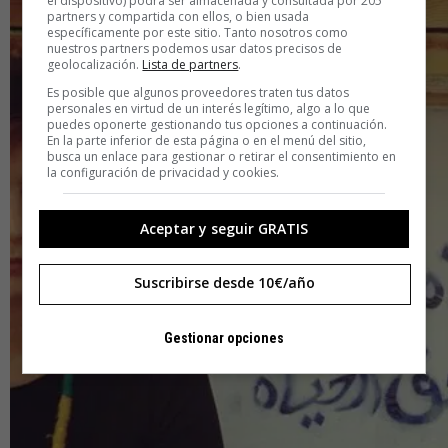
el dispositivo) podrá ser almacenada y consultada por 205
partners y compartida con ellos, o bien usada
específicamente por este sitio. Tanto nosotros como
nuestros partners podemos usar datos precisos de
geolocalización.
Lista de partners
.
Es posible que algunos proveedores traten tus datos
personales en virtud de un interés legítimo, algo a lo que
puedes oponerte gestionando tus opciones a continuación.
En la parte inferior de esta página o en el menú del sitio,
busca un enlace para gestionar o retirar el consentimiento en
la configuración de privacidad y cookies.
Aceptar y seguir GRATIS
Suscribirse desde 10€/año
Gestionar opciones