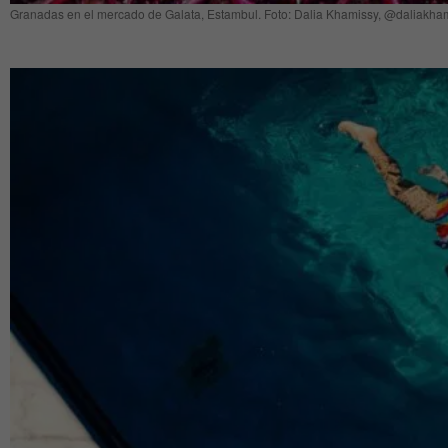
Granadas en el mercado de Galata, Estambul. Foto: Dalia Khamissy, @daliakha