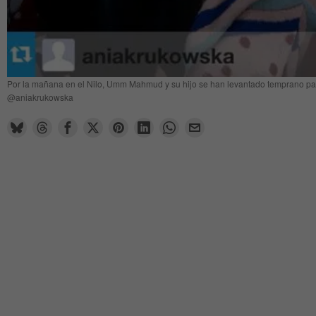
Por la mañana en el Nilo, Umm Mahmud y su hijo se han levantado temprano pa
@aniakrukowska