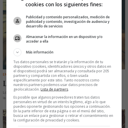
cookies con los siguientes fines:
Publicidad y contenido personalizados, medición de
publicidad y contenido, investigación de audiencia y
desarrollo de servicios
Almacenar la información en un dispositivo y/o
acceder a ella
Más información
Tus datos personales se tratarán y la información de tu
dispositivo (cookies, identificadores únicos y otros datos en
el dispositivo) podrá ser almacenada y consultada por 205
ENTRETENIMIENTO
partners y compartida con ellos, o bien usada
específicamente por este sitio. Tanto nosotros como
La bolera que desafió al tiempo
nuestros partners podemos usar datos precisos de
geolocalización.
Lista de partners
.
Los domingos, a Mel Stultz y sus amigos les gustaba ir a jugar a los bolos en
Es posible que algunos proveedores traten tus datos
la sala más antigua de la ciudad. La bolera con el mismo nombre del pueblo
personales en virtud de un interés legítimo, algo a lo que
puedes oponerte gestionando tus opciones a continuación.
En la parte inferior de esta página o en el menú del sitio,
busca un enlace para gestionar o retirar el consentimiento en
la configuración de privacidad y cookies.