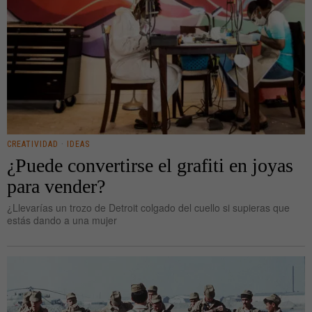
CREATIVIDAD
·
IDEAS
¿Puede convertirse el grafiti en joyas
para vender?
¿Llevarías un trozo de Detroit colgado del cuello si supieras que
estás dando a una mujer