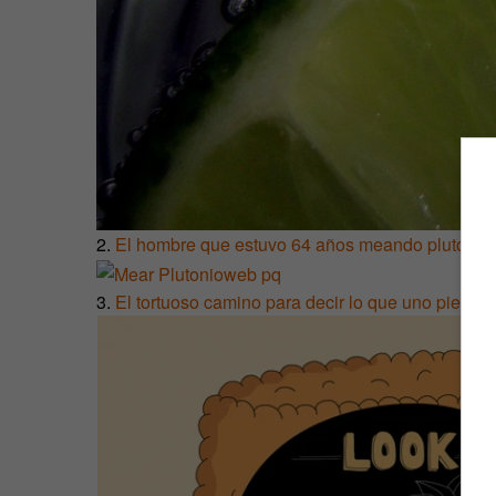
2.
El hombre que estuvo 64 años meando plutonio
3.
El tortuoso camino para decir lo que uno piensa 