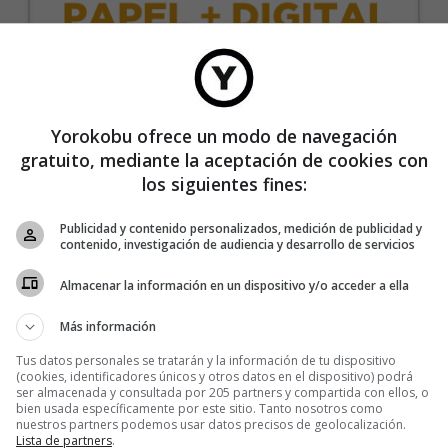
35€/año
Yorokobu ofrece un modo de navegación
gratuito, mediante la aceptación de cookies con
Recibe 4 números de la revista Yorokobu.
los siguientes fines:
Accede a todas las revistas en formato digital.
Publicidad y contenido personalizados, medición de publicidad y
Accede al contenido exclusivo de Yorokobu.
contenido, investigación de audiencia y desarrollo de servicios
Elimina la publicidad de los contenidos.
Almacenar la información en un dispositivo y/o acceder a ella
Recibe newsletters con contenido exclusivo para
suscriptores.
Más información
Sin compromiso de permanencia. Recibe en casa
Tus datos personales se tratarán y la información de tu dispositivo
los cuatro números que publicamos cada año.
(cookies, identificadores únicos y otros datos en el dispositivo) podrá
ser almacenada y consultada por 205 partners y compartida con ellos, o
Precio para la península y Baleares.
bien usada específicamente por este sitio. Tanto nosotros como
nuestros partners podemos usar datos precisos de geolocalización.
Lista de partners
.