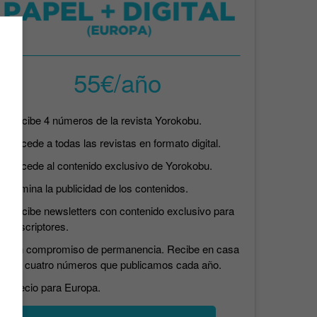
55€/año
Recibe 4 números de la revista Yorokobu.
Accede a todas las revistas en formato digital.
Accede al contenido exclusivo de Yorokobu.
Elimina la publicidad de los contenidos.
Recibe newsletters con contenido exclusivo para
suscriptores.
Sin compromiso de permanencia. Recibe en casa
los cuatro números que publicamos cada año.
Precio para Europa.