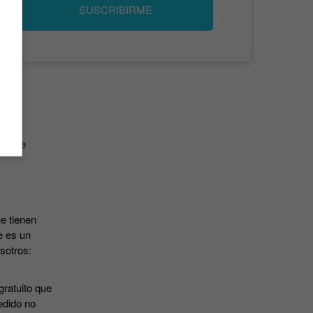
SUSCRIBIRME
has de
e tienen
e es un
osotros:
gratuito que
edido no