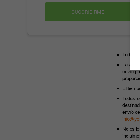
SUSCRIBIRME
Todos lo
Las susc
envío pu
proporci
El tiemp
Todos lo
destinad
envío de
info@yo
No es lo
incluimo