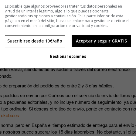
SUSCRIBIRME
Es posible que algunos proveedores traten tus datos personales en
virtud de un interés legítimo, algo a lo que puedes oponerte
gestionando tus opciones a continuación. En la parte inferior de esta
página o en el menú del sitio, busca un enlace para gestionar o retirar el
consentimiento en la configuración de privacidad y cookies.
Suscribirse desde 10€/año
Aceptar y seguir GRATIS
s precios incluyen IVA.
Gestionar opciones
ripciones incluyen los cuatro números que se editan al año. Las fec
eden variar, siendo estas avisadas a través del correo electrónico
onado.
o de preparación del pedido es de entre 2 y 3 días hábiles.
s pedidos se envían por Correos con el servicio de envío de libros qu
o a pequeñas editoriales, y no incluye número de seguimiento, ya qu
 tipo ordinario. Si deseas otro tipo de envío, ponte en contacto con n
rokobu.es
 normal pero en España el tiempo estimado de entrega para el envío 
s nosotros puede superar los 15 días laborables. No obstante, si el p