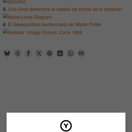
5.
Una línea determina el estado de ánimo de tu creación
6.
El desequilibrio taxidermista de Walter Potter