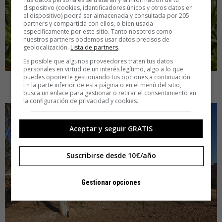
dispositivo (cookies, identificadores únicos y otros datos en
el dispositivo) podrá ser almacenada y consultada por 205
partners y compartida con ellos, o bien usada
específicamente por este sitio. Tanto nosotros como
nuestros partners podemos usar datos precisos de
geolocalización.
Lista de partners
.
Es posible que algunos proveedores traten tus datos
personales en virtud de un interés legítimo, algo a lo que
puedes oponerte gestionando tus opciones a continuación.
En la parte inferior de esta página o en el menú del sitio,
6.
Rodalquilarte: arte en el desierto
busca un enlace para gestionar o retirar el consentimiento en
la configuración de privacidad y cookies.
Aceptar y seguir GRATIS
Suscribirse desde 10€/año
Gestionar opciones