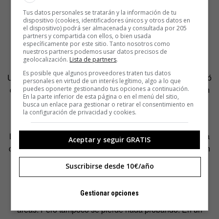
Tus datos personales se tratarán y la información de tu
dispositivo (cookies, identificadores únicos y otros datos en
el dispositivo) podrá ser almacenada y consultada por 205
partners y compartida con ellos, o bien usada
específicamente por este sitio. Tanto nosotros como
nuestros partners podemos usar datos precisos de
geolocalización.
Lista de partners
.
Es posible que algunos proveedores traten tus datos
Un estudio aparecido en 2008 en
The New Scientist
reveló
personales en virtud de un interés legítimo, algo a lo que
que las enormes extensiones de invernaderos blancos en
puedes oponerte gestionando tus opciones a continuación.
En la parte inferior de esta página o en el menú del sitio,
Almería podrián ser responsables de una bajada de la
busca un enlace para gestionar o retirar el consentimiento en
la configuración de privacidad y cookies.
temperatura de 0,3 grados por década.
La tecnología a gran escala tendrá un papel decisivo para
Aceptar y seguir GRATIS
combatir el cambio climático, pero no podrá hacer todo sin
la innovación frugal, soluciones sencillas que empiezan
Suscribirse desde 10€/año
desde abajo de la pirámide. Otros lo han tachado de
chorrada, y con cierta razón explican que esto no se
Gestionar opciones
puede utilizar como excusa para dejar de actuar en otra
áreas. Pero tampoco se pierde nada probando. En un