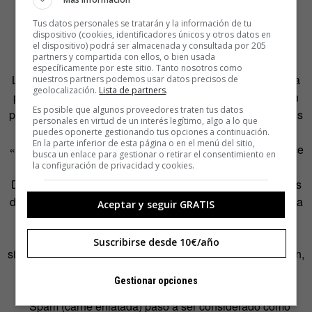
Tus datos personales se tratarán y la información de tu
dispositivo (cookies, identificadores únicos y otros datos en
SPEED
el dispositivo) podrá ser almacenada y consultada por 205
partners y compartida con ellos, o bien usada
específicamente por este sitio. Tanto nosotros como
Las prisas, las carreras no son buenas… Don Draper es la
nuestros partners podemos usar datos precisos de
geolocalización.
Lista de partners
.
prueba. Recargado de orgullo y alcohol habla rápido y sin
Es posible que algunos proveedores traten tus datos
parar a la búsqueda de un eslogan, llegando por momentos
personales en virtud de un interés legítimo, algo a lo que
a caer en el patetismo.
puedes oponerte gestionando tus opciones a continuación.
En la parte inferior de esta página o en el menú del sitio,
«Don, los señores no pretenden que lo saques ahora», dice
busca un enlace para gestionar o retirar el consentimiento en
Campbell, temiendo que los clientes se echen atrás.
la configuración de privacidad y cookies.
Don no se calla y eso trae consecuencias… «Piensa antes
de hablar», decían las abuelas. Don no tiene abuela y toma
Aceptar y seguir GRATIS
prestado el eslogan de un joven que había rechazado en
una entrevista de trabajo. No la ha hecho a propósito, ha
Suscribirse desde 10€/año
sido por las prisas. Cuando le recuerda el origen del slogan,
Don recibe una pequeña enseñanza: somos un equipo,
Gestionar opciones
aunque unos más Don que otros.
* Spam (carne enlatada) pasó a ser considerado como