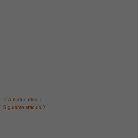
Anterior artículo
Navegación
Siguiente artículo
de
entradas