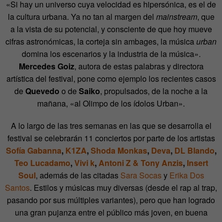
«Si hay un universo cuya velocidad es hipersónica, es el de
la cultura urbana. Ya no tan al
margen del
mainstream
, que
a la vista de su potencial, y consciente de que hoy mueve
cifras astronómicas, la corteja sin ambages, la música
urban
domina los escenarios y la industria de la música».
Mercedes Goiz
, autora de estas palabras y directora
artística del festival, pone como ejemplo los recientes casos
de
Quevedo
o de
Saiko
, propulsados, de la noche a la
mañana, «al Olimpo de los ídolos Urban».
A lo largo de las tres semanas en las que se desarrolla el
festival se celebrarán 11 conciertos por parte de los artistas
Sofía Gabanna
,
K1ZA
,
Shoda Monkas
,
Deva
,
DL Blando
,
Teo Lucadamo
,
Vivi k
,
Antoni Z & Tony Anzis
,
Insert
Soul
, además de las citadas
Sara Socas
y
Erika Dos
Santos
. Estilos y músicas muy diversas (desde el rap al trap,
pasando por sus múltiples variantes), pero que han logrado
una gran pujanza entre el público más joven, en buena