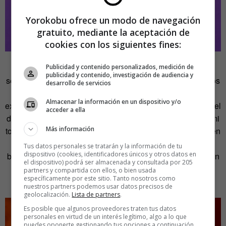
Yorokobu ofrece un modo de navegación
gratuito, mediante la aceptación de
cookies con los siguientes fines:
Maite Canet, que se define como «una persona muy
Publicidad y contenido personalizados, medición de
publicidad y contenido, investigación de audiencia y
sencilla, fan de la música, las series, mis gatos y los huevos
desarrollo de servicios
fritos con patatas», crea sus propios diseños, aunque
Almacenar la información en un dispositivo y/o
explica que sus referentes artísticos proceden del campo del
acceder a ella
diseño, principalmente. «
Paula Scher
y
Álex Trochut
son mi
Más información
top». Utiliza las mismas herramientas con las que trabaja en
su día a día. «Ser diseñadora me potencia como
Tus datos personales se tratarán y la información de tu
dispositivo (cookies, identificadores únicos y otros datos en
bordadora», afirma. «No suelo bocetar a mano. Trabajo con
el dispositivo) podrá ser almacenada y consultada por 205
tableta y ordenador porque son las herramientas que
partners y compartida con ellos, o bien usada
específicamente por este sitio. Tanto nosotros como
controlo.
nuestros partners podemos usar datos precisos de
geolocalización.
Lista de partners
.
Es posible que algunos proveedores traten tus datos
personales en virtud de un interés legítimo, algo a lo que
puedes oponerte gestionando tus opciones a continuación.