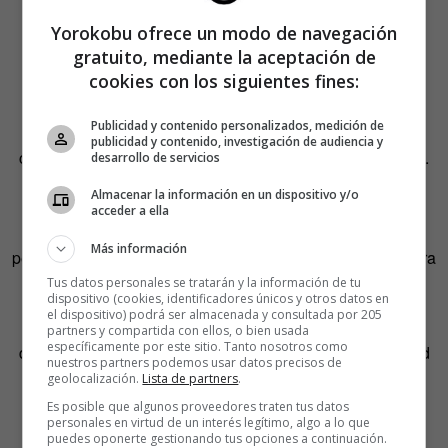
Yorokobu ofrece un modo de navegación
gratuito, mediante la aceptación de
cookies con los siguientes fines:
—¡Contigo sí que no se puede hablar!
Publicidad y contenido personalizados, medición de
Volver al punto de partida.
La retórica es un arte. La
publicidad y contenido, investigación de audiencia y
conversación debe avanzar como un encuentro deportivo.
desarrollo de servicios
Si notas que te empiezan a sacar ventaja, debes buscar
Almacenar la información en un dispositivo y/o
nuevas líneas para intentar ganar la partida. Pero nunca
acceder a ella
repetir un punto que ya te han rebatido, porque eso es
Más información
perder el tiempo y además te pone en evidencia (demuestra
que no tienes más razones que argumentar).
Tus datos personales se tratarán y la información de tu
dispositivo (cookies, identificadores únicos y otros datos en
el dispositivo) podrá ser almacenada y consultada por 205
No visualizar el final de la discusión.
Para que una
partners y compartida con ellos, o bien usada
específicamente por este sitio. Tanto nosotros como
discusión tenga éxito, las dos partes deben tener voluntad
nuestros partners podemos usar datos precisos de
de alcanzar un punto final: un acuerdo, una petición de
geolocalización.
Lista de partners
.
perdón o cualquier otra solución. Si una de las dos
Es posible que algunos proveedores traten tus datos
personales en virtud de un interés legítimo, algo a lo que
personas solo quiere discutir por desahogarse, pero no
puedes oponerte gestionando tus opciones a continuación.