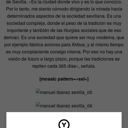
de Sevilla. «Es la ciudad donde vivo y es lo que conozco.
Por lo tanto, me siento cómodo dirigiendo la mirada hacia
determinados aspectos de la sociedad sevillana. Es una
sociedad compleja, donde el peso de la tradición es muy
importante y también de las liturgias sociales que de eso
derivan. Es una sociedad que quiere ser muy moderna, que
por ejemplo fabrica aviones para Airbus, y al mismo tiempo
es muy complaciente consigo misma. Por eso no hay una
visión de futuro a largo plazo, porque las tradiciones se
repiten cada 365 días», señala.
[mosaic pattern=»ssl»]