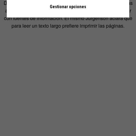
De todos modos, internet no erradica el resto de tecnologías
Gestionar opciones
anteriores, sino que ofrece otros mecanismos para trabajar
con fuentes de información. El mismo Jurgenson aclara que
para leer un texto largo prefiere imprimir las páginas.