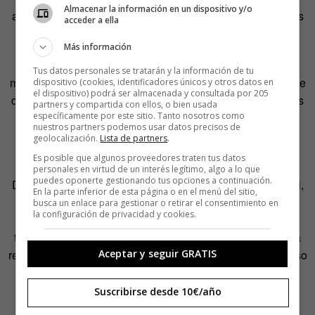
Almacenar la información en un dispositivo y/o
atención se reorganizan a la luz de las nuevas tecnologías
acceder a ella
de la información.
Más información
Los estudios que exponía Carr señalaban que, cada vez
Tus datos personales se tratarán y la información de tu
más, nuestra mente trabaja a corto plazo, activando la parte
dispositivo (cookies, identificadores únicos y otros datos en
el dispositivo) podrá ser almacenada y consultada por 205
de nuestro procesamiento que se limita a tomar decisiones
partners y compartida con ellos, o bien usada
(como clicar un enlace), mientras que se margina la
específicamente por este sitio. Tanto nosotros como
nuestros partners podemos usar datos precisos de
focalización sosegada (por ejemplo, de la lectura) que
geolocalización.
Lista de partners
.
permite que el conocimiento cale.
Es posible que algunos proveedores traten tus datos
personales en virtud de un interés legítimo, algo a lo que
puedes oponerte gestionando tus opciones a continuación.
De nuevo, Jurgenson encuentra aquí una división artificial,
En la parte inferior de esta página o en el menú del sitio,
sin mucho sentido, entre
atención
y
distracción
. «La
busca un enlace para gestionar o retirar el consentimiento en
la configuración de privacidad y cookies.
atención en sí misma es una forma de estar distraído de
todo lo demás: el tipo de concentración
ideal
antes podría
relacionarse con leer un texto largo, pero podría ser que eso
Aceptar y seguir GRATIS
que llamamos distraído sea, en sí mismo, otro tipo de
concentración».
Suscribirse desde 10€/año