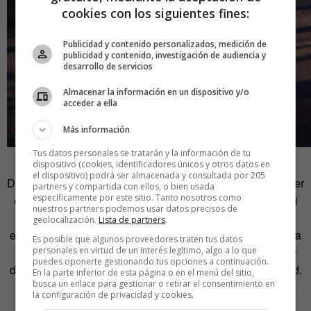
cookies con los siguientes fines:
Publicidad y contenido personalizados, medición de
publicidad y contenido, investigación de audiencia y
desarrollo de servicios
Almacenar la información en un dispositivo y/o
acceder a ella
Más información
Tus datos personales se tratarán y la información de tu
Foto: Carla Ferrería
dispositivo (cookies, identificadores únicos y otros datos en
el dispositivo) podrá ser almacenada y consultada por 205
Desde Lago también se puede bajar a
Madrid Río
y recorrer
partners y compartida con ellos, o bien usada
específicamente por este sitio. Tanto nosotros como
el margen del Manzanares a pie, en bici o en patines. Y si
nuestros partners podemos usar datos precisos de
continuas unos cuantos kilómetros hacia el sur podrás
geolocalización.
Lista de partners
.
enlazar con otro de los parques urbanos más grandes de la
Es posible que algunos proveedores traten tus datos
personales en virtud de un interés legítimo, algo a lo que
capital, el
Enrique Tierno Galván,
conocido por albergar
puedes oponerte gestionando tus opciones a continuación.
dentro de sus más de 40 hectáreas el Planetario de Madrid.
En la parte inferior de esta página o en el menú del sitio,
busca un enlace para gestionar o retirar el consentimiento en
Un lugar en el que poder disfrutar de unas de las mejores
la configuración de privacidad y cookies.
panorámicas de Madrid (y con el encanto de no haber