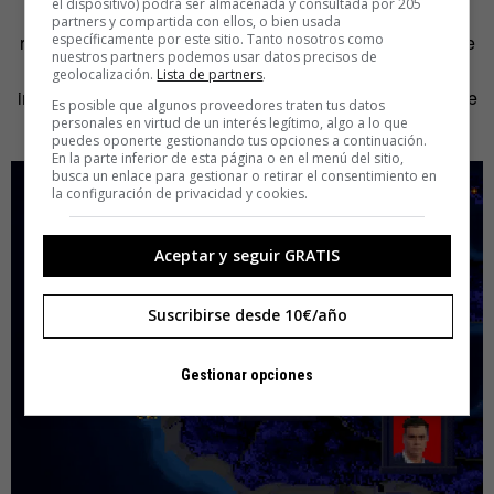
el dispositivo) podrá ser almacenada y consultada por 205
El autor explica que su secreto que « era echarme unas
partners y compartida con ellos, o bien usada
específicamente por este sitio. Tanto nosotros como
risas y llamar un poco la atención sobre una breve guía de
nuestros partners podemos usar datos precisos de
programación de videojuegos que he publicado. Jamás
geolocalización.
Lista de partners
.
imaginé el aluvión en el que se iba a convertir algo que me
Es posible que algunos proveedores traten tus datos
parecía tan tonto».
personales en virtud de un interés legítimo, algo a lo que
puedes oponerte gestionando tus opciones a continuación.
En la parte inferior de esta página o en el menú del sitio,
busca un enlace para gestionar o retirar el consentimiento en
la configuración de privacidad y cookies.
Aceptar y seguir GRATIS
Suscribirse desde 10€/año
Gestionar opciones