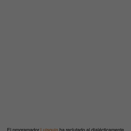
El programador
Luisquin
ha reclutado al dialécticamente