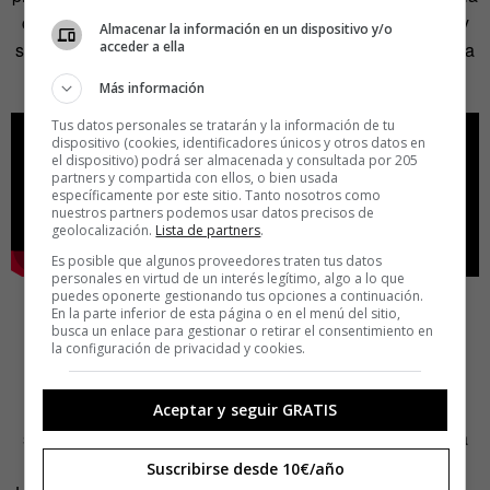
condición de dejar de estudiar. La sátira de Sillicon Valley
Almacenar la información en un dispositivo y/o
acceder a ella
se burló de esto cuando un personaje se pregunta si podría
volver a inscribirse para dejarlo y que le dieran el dinero.
Más información
Tus datos personales se tratarán y la información de tu
dispositivo (cookies, identificadores únicos y otros datos en
el dispositivo) podrá ser almacenada y consultada por 205
partners y compartida con ellos, o bien usada
específicamente por este sitio. Tanto nosotros como
nuestros partners podemos usar datos precisos de
geolocalización.
Lista de partners
.
Es posible que algunos proveedores traten tus datos
personales en virtud de un interés legítimo, algo a lo que
puedes oponerte gestionando tus opciones a continuación.
En la parte inferior de esta página o en el menú del sitio,
busca un enlace para gestionar o retirar el consentimiento en
la configuración de privacidad y cookies.
El mensaje de «deja la escuela y ponte a perseguir tu
Aceptar y seguir GRATIS
sueño» puede sonar muy bien, pero como toda respuesta
simple a pregunta compleja es incompleta, si no errónea.
Suscribirse desde 10€/año