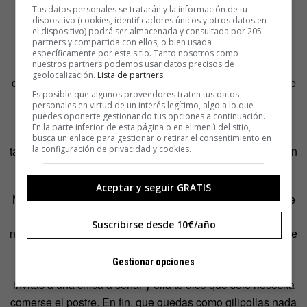
Tus datos personales se tratarán y la información de tu
dispositivo (cookies, identificadores únicos y otros datos en
el dispositivo) podrá ser almacenada y consultada por 205
Y: Abriste una cuenta en Tinder. ¿Cómo te va ahí?
partners y compartida con ellos, o bien usada
específicamente por este sitio. Tanto nosotros como
M.G.:
Tinder me parece un inventazo. A veces pienso a
nuestros partners podemos usar datos precisos de
geolocalización.
Lista de partners
.
quién se le pudo ocurrir esta idea tan buena. Seguramente
Es posible que algunos proveedores traten tus datos
tenía una gran necesidad. Jajaja. Estar en esta red social
personales en virtud de un interés legítimo, algo a lo que
quizás haya sido uno de los primeros impulsores de este
puedes oponerte gestionando tus opciones a continuación.
En la parte inferior de esta página o en el menú del sitio,
cambio de actitud. Por ayudarme a minimizar las cosas y
busca un enlace para gestionar o retirar el consentimiento en
la configuración de privacidad y cookies.
también demostrarme la influencia de las redes sociales en
las relaciones humanas.
Aceptar y seguir GRATIS
Me parece increíble cómo llegas a conectar con gente que
no conoces de nada. Claramente he tenido experiencias
Suscribirse desde 10€/año
negativas, pero otras muy positivas y con eso es con lo que
me quedo. Y de esta época te digo yo que aprendes a
Gestionar opciones
hostias porque el primer día te llevas un chasco, cuando
invitas a una chica a cenar y ella te dice que sólo necesita
comerse el postre. En fin, que quedas como gilipollas nada