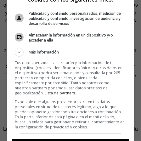
que, en términos históricos, vivimos en sociedades pacíficas
y deja patente que, en realidad, «no conocemos el aspecto
Publicidad y contenido personalizados, medición de
publicidad y contenido, investigación de audiencia y
del fracaso de la política, que antes derivaba en escaladas
desarrollo de servicios
de violencia o, en último término, guerras civiles».
Almacenar la información en un dispositivo y/o
acceder a ella
Estamos, sin embargo, muy viejos para ir dando tiros por
ahí. «La gente joven genera revueltas. Los viejos se quejan.
Más información
Por eso, si bien es cierto que el desempleo afecta
Tus datos personales se tratarán y la información de tu
desproporcionadamente a los jóvenes, estos están aún en
dispositivo (cookies, identificadores únicos y otros datos en
minoría. Las sociedades viejas son sociedades pacíficas»,
el dispositivo) podrá ser almacenada y consultada por 205
partners y compartida con ellos, o bien usada
señala el politólogo.
específicamente por este sitio. Tanto nosotros como
nuestros partners podemos usar datos precisos de
geolocalización.
Lista de partners
.
Los nuevos partidos y la
Es posible que algunos proveedores traten tus datos
personales en virtud de un interés legítimo, algo a lo que
tecnología
puedes oponerte gestionando tus opciones a continuación.
En la parte inferior de esta página o en el menú del sitio,
busca un enlace para gestionar o retirar el consentimiento en
la configuración de privacidad y cookies.
La frustración a la que se refiere el profesor es, a su juicio, la
explicación de la irrupción de partidos como
Syriza
en