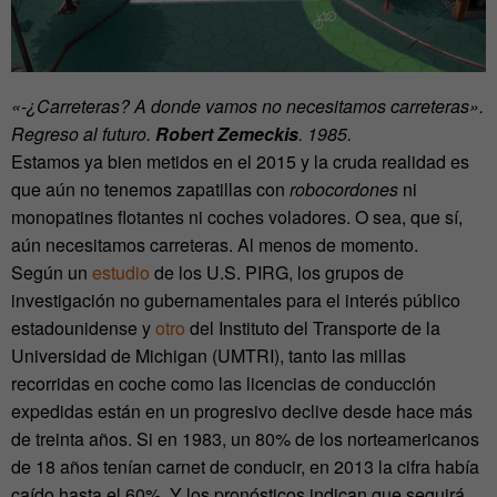
«-¿Carreteras? A donde vamos no necesitamos carreteras».
Regreso al futuro.
Robert Zemeckis
. 1985.
Estamos ya bien metidos en el 2015 y la cruda realidad es
que aún no tenemos zapatillas con
robocordones
ni
monopatines flotantes ni coches voladores. O sea, que sí,
aún necesitamos carreteras. Al menos de momento.
Según un
estudio
de los U.S. PIRG, los grupos de
investigación no gubernamentales para el interés público
estadounidense y
otro
del Instituto del Transporte de la
Universidad de Michigan (UMTRI), tanto las millas
recorridas en coche como las licencias de conducción
expedidas están en un progresivo declive desde hace más
de treinta años. Si en 1983, un 80% de los norteamericanos
de 18 años tenían carnet de conducir, en 2013 la cifra había
caído hasta el 60%. Y los pronósticos indican que seguirá