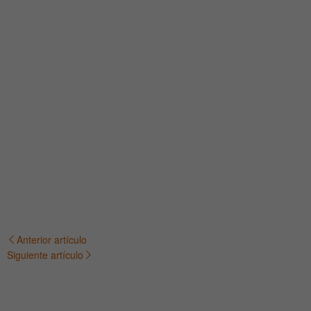
Anterior artículo
Navegación
Siguiente artículo
de
entradas