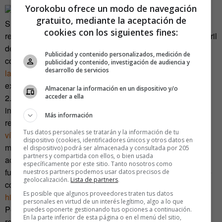
Yorokobu ofrece un modo de navegación
gratuito, mediante la aceptación de
Sin embargo, la mayoría de las pruebas no pueden
cookies con los siguientes fines:
realizarse en una superficie tan reducida, por lo que, en abril
de 2014, los Brusaw abrieron un
crowdfunding
para
Publicidad y contenido personalizados, medición de
conseguir una mayor financiación. En tan solo dos meses,
publicidad y contenido, investigación de audiencia y
desarrollo de servicios
la petición
de
Solar Roadways
se convirtió en la más
exitosa de la web
indiegogo
, llegando a recaudar más de
Almacenar la información en un dispositivo y/o
2.200.000 dólares, que duplicaron con creces el objetivo
acceder a ella
inicial de un millón. Es posible que parte de la
Más información
responsabilidad de este éxito se debiese al
cachondísimo
Tus datos personales se tratarán y la información de tu
vídeo
donde proponían el proyecto y que va por los 19
dispositivo (cookies, identificadores únicos y otros datos en
millones de visitas o al
apoyo expreso
que recibieron del
el dispositivo) podrá ser almacenada y consultada por 205
partners y compartida con ellos, o bien usada
actor
George Takei
, el señor Sulu de
Star Trek
. Sea como
específicamente por este sitio. Tanto nosotros como
fuere, la respuesta fue tal que desde alguna publicación se
nuestros partners podemos usar datos precisos de
geolocalización.
Lista de partners
.
consideró a la petición como «
el timo más grande de la
Es posible que algunos proveedores traten tus datos
historia del
crowdfunding
».
personales en virtud de un interés legítimo, algo a lo que
Pero no lo es. «No es un timo» dijo
Eric Weaver
,
puedes oponerte gestionando tus opciones a continuación.
En la parte inferior de esta página o en el menú del sitio,
representante del
Department of Transportation
, «pero aún