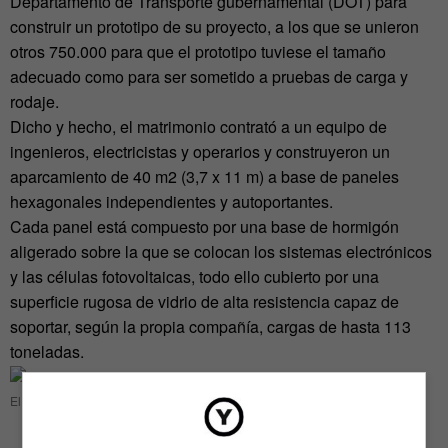
Departamento de Transporte gubernamental (DOT) para
construir un prototipo de su proyecto, a los que se unieron
otros 750.000 para que el prototipo tuviese el tamaño
adecuado como para ser sometido a pruebas de carga y
rodaje.
Dicho y hecho, el matrimonio contrató a un equipo de
ingenieros, electricistas y operarios y construyeron un
aparcamiento de 40 m2 (3,7 x 11 m) a base de paneles
hexagonales independientes y autoportantes.
Cada panel está compuesto por una base de hormigón
aligerado sobre la que se colocan los sistemas electrónicos
y las células fotovoltaicas, todo ello cubierto por una
superficie rugosa de vidrio de alta resistencia capaz de
soportar, según la propia compañía, cargas de hasta 113
toneladas.
El matrimonio Brusaw junto al parking solar