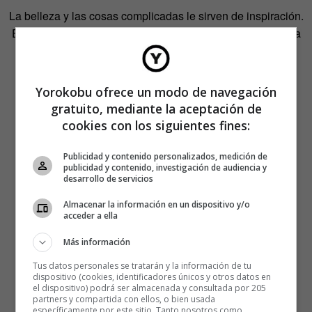
La belleza y las cosas complicadas le sirven de inspiración.
Entre sus referentes, el artista cita a Magritte, pero no duda
en nombrar a su padre, su hija y su novia. De todos ellos
toma la pasión y la búsqueda de la originalidad.
Yorokobu ofrece un modo de navegación
gratuito, mediante la aceptación de
cookies con los siguientes fines:
Mauro Seresini trabaja por encargo únicamente. No solo
realiza esculturas estáticas, también crea vídeos donde
Publicidad y contenido personalizados, medición de
hasta lo más simple se convierte en magia, en pura
publicidad y contenido, investigación de audiencia y
desarrollo de servicios
elegancia. Ha colaborado con importantes marcas como
Valentino, Lavazza o Tod’s, además de diversas
Almacenar la información en un dispositivo y/o
acceder a ella
publicaciones y agencias de publicidad.
Más información
Tus datos personales se tratarán y la información de tu
dispositivo (cookies, identificadores únicos y otros datos en
el dispositivo) podrá ser almacenada y consultada por 205
partners y compartida con ellos, o bien usada
específicamente por este sitio. Tanto nosotros como