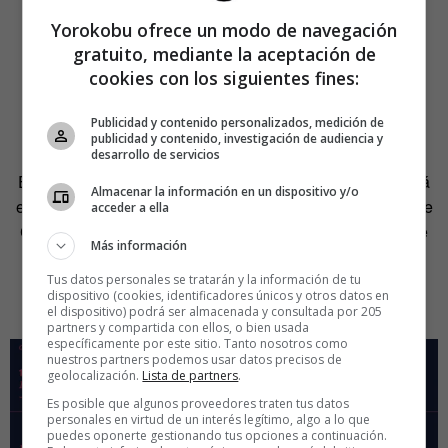
Yorokobu ofrece un modo de navegación
gratuito, mediante la aceptación de
cookies con los siguientes fines:
Publicidad y contenido personalizados, medición de
publicidad y contenido, investigación de audiencia y
desarrollo de servicios
El sarao de presentación de
Meet a Designer
se celebrará
Almacenar la información en un dispositivo y/o
en las instalaciones del IED Innovation Lab, en el barrio de
acceder a ella
Carabanchel. Dicen los organizadores que la idea es que
Más información
todos los asistentes puedan conocerse en un ambiente
relajado y que los organizadores puedan explicar en qué
Tus datos personales se tratarán y la información de tu
dispositivo (cookies, identificadores únicos y otros datos en
consiste esta iniciativa.
el dispositivo) podrá ser almacenada y consultada por 205
partners y compartida con ellos, o bien usada
específicamente por este sitio. Tanto nosotros como
nuestros partners podemos usar datos precisos de
geolocalización.
Lista de partners
.
Es posible que algunos proveedores traten tus datos
personales en virtud de un interés legítimo, algo a lo que
puedes oponerte gestionando tus opciones a continuación.