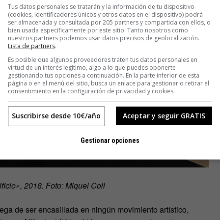
Tus datos personales se tratarán y la información de tu dispositivo
(cookies, identificadores únicos y otros datos en el dispositivo) podrá
ser almacenada y consultada por 205 partners y compartida con ellos, o
bien usada específicamente por este sitio. Tanto nosotros como
nuestros partners podemos usar datos precisos de geolocalización.
Lista de partners
.
Es posible que algunos proveedores traten tus datos personales en
virtud de un interés legítimo, algo a lo que puedes oponerte
gestionando tus opciones a continuación. En la parte inferior de esta
página o en el menú del sitio, busca un enlace para gestionar o retirar el
consentimiento en la configuración de privacidad y cookies.
Suscribirse desde 10€/año
Aceptar y seguir GRATIS
Gestionar opciones
ficio», 2018. Foto: Miquel Coll
iega de ser encasillada en ningún movimiento artístico,