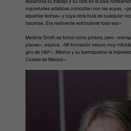
desarrolla su trabajo y su vida en el país norteame
inquietudes artísticas coincidían con las suyas, «g
aquellas fechas» y cuya obra huía de cualquier n
hacerlas. Era realmente estimulante todo eso».
Melanie Smith se formó como pintora, pero «siempr
planas», explica. «Mi formación estuvo muy influi
giro de 180
º
». México y su barroquismo la impresio
Ciudad de México».