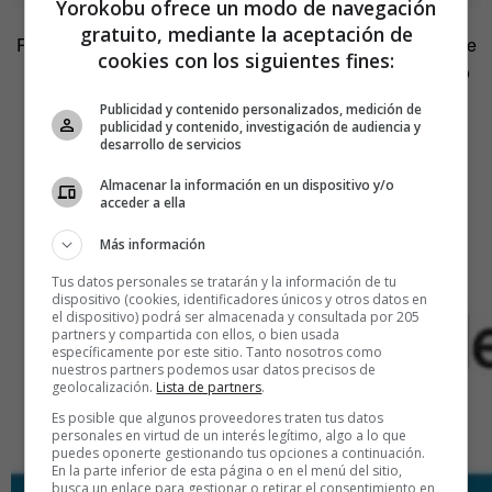
Yorokobu ofrece un modo de navegación
gratuito, mediante la aceptación de
Para acceder a cada grupo, la mecánica es similar. Escoge
cookies con los siguientes fines:
uno, toca la imagen con el dedo para hacer brotar el tag o
etiqueta y, ¡zas!, teletranspórtate hasta allí. Por ejemplo,
Publicidad y contenido personalizados, medición de
vámonos de relax a la
Ámsterdam Chill.
publicidad y contenido, investigación de audiencia y
desarrollo de servicios
Almacenar la información en un dispositivo y/o
acceder a ella
Más información
Tus datos personales se tratarán y la información de tu
dispositivo (cookies, identificadores únicos y otros datos en
el dispositivo) podrá ser almacenada y consultada por 205
partners y compartida con ellos, o bien usada
específicamente por este sitio. Tanto nosotros como
nuestros partners podemos usar datos precisos de
geolocalización.
Lista de partners
.
Es posible que algunos proveedores traten tus datos
personales en virtud de un interés legítimo, algo a lo que
puedes oponerte gestionando tus opciones a continuación.
En la parte inferior de esta página o en el menú del sitio,
busca un enlace para gestionar o retirar el consentimiento en