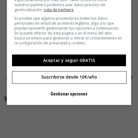
nuestros partners podemos usar datos precisos de
geolocalización.
Lista de partners
.
Es posible que algunos proveedores traten tus datos
personales en virtud de un interés legítimo, algo a lo que
puedes oponerte gestionando tus opciones a continuación.
En la parte inferior de esta página o en el menú del sitio,
busca un enlace para gestionar o retirar el consentimiento en
la configuración de privacidad y cookies.
Aceptar y seguir GRATIS
En la agenda del Mercado tenéis
algunas de las
actividades
que ocuparán el tiempo en este fin de semana
Suscribirse desde 10€/año
en el Matadero.
Gestionar opciones