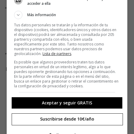
acceder a ella
«Un montón de días buscando la vida perra, teléfono en
mano, y justo una mañana me encuentro a esta pareja
Más información
esperando su desayuno. La vida perra parece que no
Tus datos personales se tratarán y la información de tu
está tan mal».
dispositivo (cookies, identificadores únicos y otros datos en
el dispositivo) podrá ser almacenada y consultada por 205
partners y compartida con ellos, o bien usada
Lo mejor del Mi Note 10
específicamente por este sitio. Tanto nosotros como
nuestros partners podemos usar datos precisos de
«Me ha sorprendido la capacidad de batería. Trabajé un
geolocalización.
Lista de partners
.
día entero sin preocuparme por cargarlo. Otro punto:
Es posible que algunos proveedores traten tus datos
personales en virtud de un interés legítimo, algo a lo que
poder usar varios focales. Me ha gustado mucho el 2X,
puedes oponerte gestionando tus opciones a continuación.
que viene a ser un 50mm en paso universal».
En la parte inferior de esta página o en el menú del sitio,
busca un enlace para gestionar o retirar el consentimiento en
la configuración de privacidad y cookies.
Aceptar y seguir GRATIS
IRENE FABREGUES
Suscribirse desde 10€/año
[@irenefabregues]
«Me llamó la atención ese cruce de miradas; cómo el