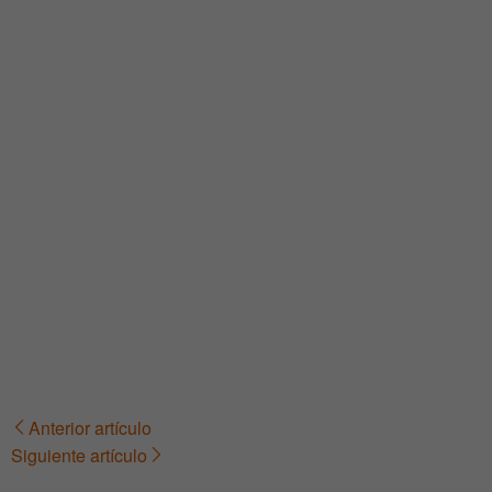
Anterior artículo
Navegación
Siguiente artículo
de