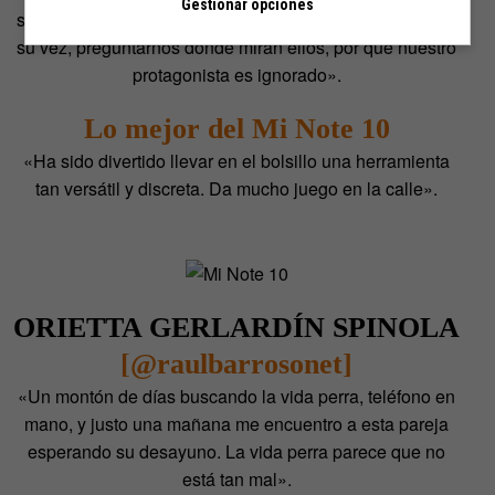
Gestionar opciones
sujeto nos invita a mirar a los perros de la otra acera, y a
su vez, preguntarnos dónde miran ellos, por qué nuestro
protagonista es ignorado».
Lo mejor del Mi Note 10
«Ha sido divertido llevar en el bolsillo una herramienta
tan versátil y discreta. Da mucho juego en la calle».
ORIETTA GERLARDÍN SPINOLA
[@raulbarrosonet]
«Un montón de días buscando la vida perra, teléfono en
mano, y justo una mañana me encuentro a esta pareja
esperando su desayuno. La vida perra parece que no
está tan mal».