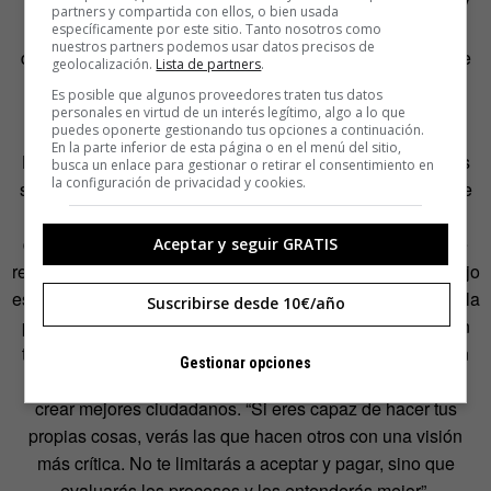
Por esa circunstancia, “es una persona que entiende muy
partners y compartida con ellos, o bien usada
bien el proceso de enseñanza en todo este tema. Como
específicamente por este sitio. Tanto nosotros como
nuestros partners podemos usar datos precisos de
dice el diseñador, es la primera vez que Arduino no vende
geolocalización.
Lista de partners
.
únicamente una placa, sino una experiencia completa”,
Es posible que algunos proveedores traten tus datos
declara el creador de la plataforma.
personales en virtud de un interés legítimo, algo a lo que
puedes oponerte gestionando tus opciones a continuación.
En la parte inferior de esta página o en el menú del sitio,
Los planes futuros de Arduino pasan por acercar aún más
busca un enlace para gestionar o retirar el consentimiento en
la configuración de privacidad y cookies.
sus productos al usuario no letrado. Todo tiene un cariz de
misión vital de liberación humana. “Algunas maneras de
disfrutar internet, como las que ofrecen ciertas tabletas, te
Aceptar y seguir GRATIS
relegan al papel de actor semipasivo del proceso. Tu trabajo
es ser consumidor de contenido propietario. Creemos que la
Suscribirse desde 10€/año
programación, la electrónica o los microcontroladores son
tecnologías que liberan a las personas convirtiéndolas en
Gestionar opciones
creadoras”, resalta el italiano. Se trata de otro paso para
crear mejores ciudadanos. “Si eres capaz de hacer tus
propias cosas, verás las que hacen otros con una visión
más crítica. No te limitarás a aceptar y pagar, sino que
evaluarás los procesos y los entenderás mejor”.