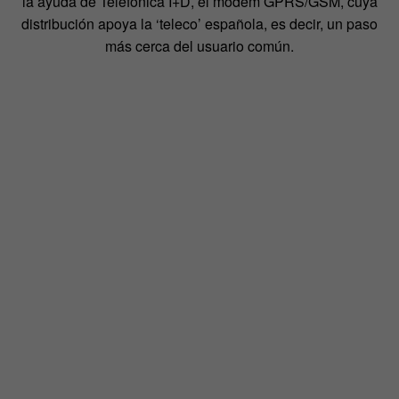
la ayuda de Telefónica I+D, el módem GPRS/GSM, cuya
distribución apoya la ‘teleco’ española, es decir, un paso
más cerca del usuario común.