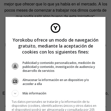
mejor que ofrecer que lo que ya había en el mercado. A los
pocos meses de comenzar a trabajar nos dimos cuenta de
que podía salir algo bueno de esta iniciativa”.
El kit, que no es el más básico que pueden ofrecer según
Yorokobu ofrece un modo de navegación
Banzi, incluye más componentes de los requeridos en los
gratuito, mediante la aceptación de
quince proyectos iniciales. La idea es que, una vez
cookies con los siguientes fines:
asimilado el conocimiento inicial, el usuario pueda
comenzar a volar libremente por el universo Arduino. El
Publicidad y contenido personalizados, medición de
publicidad y contenido, investigación de audiencia y
principal problema de la caja para dar los primeros pasos
desarrollo de servicios
con este kit es su diseño. Está tan cuidado que muchas
Almacenar la información en un dispositivo y/o
personas preferirán utilizarlo para decorar sus casas.
acceder a ella
El estudio turinés ToDo, cuyo cofundador es Giorgio Olivero,
Más información
se ha ocupado de la concepción del paquete. Olivero era
Tus datos personales se tratarán y la información de tu
alumno de Massimo Banzi en Ivrea, donde nació Arduino.
dispositivo (cookies, identificadores únicos y otros datos en
el dispositivo) podrá ser almacenada y consultada por 205