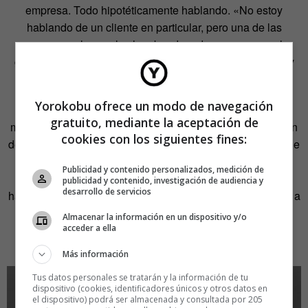
empresa. Todo hipotéticamente hablando. «No estoy
hablando de un cliente en particular, pero una de las
razones por las cuales he abandonado casos es que la
gente nos miente o nos dio información que no es cierta y
creemos que sabía que no lo era».
Yorokobu ofrece un modo de navegación
Además, aseguró a la periodista que el
gratuito, mediante la aceptación de
movimiento
#MeToo
ha cambiado totalmente la percepción
cookies con los siguientes fines:
del acoso y la violación por parte de la sociedad. «Creo que
la gente se dará cuenta de que sí van a tener que rendir
Publicidad y contenido personalizados, medición de
cuentas por sus acciones como no habían tenido que
publicidad y contenido, investigación de audiencia y
desarrollo de servicios
hacerlo antes». Pero una vez más afirmó que no se refería a
Harvey Weinstein.
Almacenar la información en un dispositivo y/o
acceder a ella
Nunca hizo falta ser preciso para decir tanto.
Más información
Tus datos personales se tratarán y la información de tu
dispositivo (cookies, identificadores únicos y otros datos en
el dispositivo) podrá ser almacenada y consultada por 205