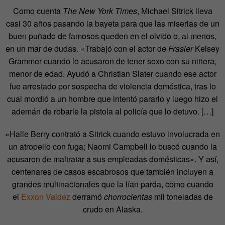
Como cuenta
The New York Times
, Michael Sitrick lleva
casi 30 años pasando la bayeta para que las miserias de un
buen puñado de famosos queden en el olvido o, al menos,
en un mar de dudas. «Trabajó con el actor de
Frasier
Kelsey
Grammer cuando lo acusaron de tener sexo con su niñera,
menor de edad. Ayudó a Christian Slater cuando ese actor
fue arrestado por sospecha de violencia doméstica, tras lo
cual mordió a un hombre que intentó pararlo y luego hizo el
ademán de robarle la pistola al policía que lo detuvo. […]
»Halle Berry contrató a Sitrick cuando estuvo involucrada en
un atropello con fuga; Naomi Campbell lo buscó cuando la
acusaron de maltratar a sus empleadas domésticas». Y así,
centenares de casos escabrosos que también incluyen a
grandes multinacionales que la lían parda, como cuando
el
Exxon Valdez
derramó
chorrocientas
mil toneladas de
crudo en Alaska.