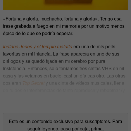
«Fortuna y gloria, muchacho, fortuna y gloria». Tengo esa
frase grabada a fuego en mi memoria por un motivo menos
épico de lo que se podría esperar.
Indiana Jones y el templo maldito
era una de mis pelis
favoritas en mi infancia. La frase aparecía en uno de sus
diálogos y se quedó fijada en mi cerebro por pura
insistencia. Entonces, solo teníamos tres cintas VHS en mi
casa y las veíamos en bucle, casi un día tras otro. Las otras
dos eran
Top Secret
y una cinta de vídeos musicales, llena
de ruidos e interferencias de tanto reproducir y rebobinar (y
grabar encima de lo ya grabado).
Este es un contenido exclusivo para suscriptores. Para
seguir leyendo, pasa por caja, prima.