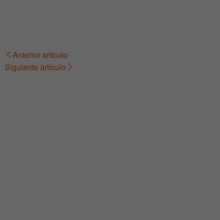
Anterior artículo
Navegación
Siguiente artículo
de
entradas