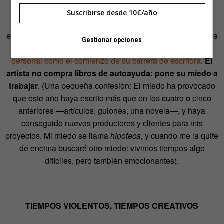
Dostoievski
escribía con los acreedores golpeando su
Suscribirse desde 10€/año
puerta;
Billy Wilder
comenzó escribiendo en un sótano
escuchando las cañerías bajando con excrementos, y hace
Gestionar opciones
poco leímos que
J.K. Rowling
consideró el fracaso
personal como el comienzo de su carrera de escritora
.
El
artista no compra libros de autoayuda: pone su miedo a
trabajar
. (Una pequeña confesión: El miedo ha provocado
que este año haya escrito más que en los cuatro o cinco
anteriores —artículos, guiones, una novela—, y haya
conseguido nuevos productores y clientes para mis
proyectos. Mi miedo se llama
hipoteca,
y cuando me la quite
de encima buscaré otro miedo: vivimos tiempos algo
difíciles, pero también emocionantes).
TIEMPOS VIOLENTOS, TIEMPOS CREATIVOS