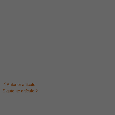
Anterior artículo
Navegación
Siguiente artículo
de
entradas