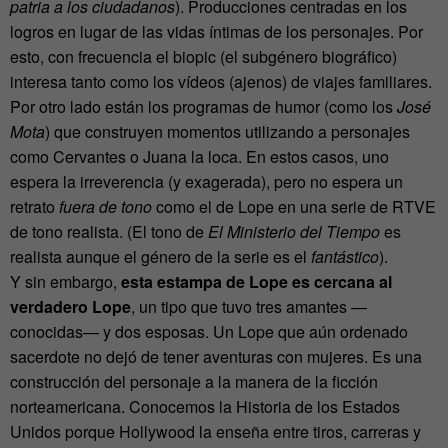
patria a los ciudadanos
). Producciones centradas en los
logros en lugar de las vidas íntimas de los personajes. Por
esto, con frecuencia el biopic (el subgénero biográfico)
interesa tanto como los vídeos (ajenos) de viajes familiares.
Por otro lado están los programas de humor (como los
José
Mota
) que construyen momentos utilizando a personajes
como Cervantes o Juana la loca. En estos casos, uno
espera la irreverencia (y exagerada), pero no espera un
retrato
fuera de tono
como el de Lope en una serie de RTVE
de tono realista. (El tono de
El Ministerio del Tiempo
es
realista aunque el género de la serie es el
fantástico
).
Y sin embargo,
esta estampa de Lope es cercana al
verdadero Lope
, un tipo que tuvo tres amantes —
conocidas— y dos esposas. Un Lope que aún ordenado
sacerdote no dejó de tener aventuras con mujeres. Es una
construcción del personaje a la manera de la ficción
norteamericana. Conocemos la Historia de los Estados
Unidos porque Hollywood la enseña entre tiros, carreras y