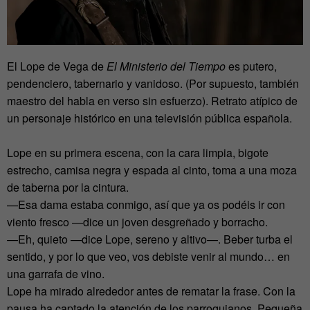
El Lope de Vega de
El Ministerio del Tiempo
es putero,
pendenciero, tabernario y vanidoso. (Por supuesto, también
maestro del habla en verso sin esfuerzo). Retrato atípico de
un personaje histórico en una televisión pública española.
Lope en su primera escena, con la cara limpia, bigote
estrecho, camisa negra y espada al cinto, toma a una moza
de taberna por la cintura.
—Esa dama estaba conmigo, así que ya os podéis ir con
viento fresco —dice un joven desgreñado y borracho.
—Eh, quieto —dice Lope, sereno y altivo—. Beber turba el
sentido, y por lo que veo, vos debiste venir al mundo… en
una garrafa de vino.
Lope ha mirado alrededor antes de rematar la frase. Con la
pausa ha captado la atención de los parroquianos. Pequeña