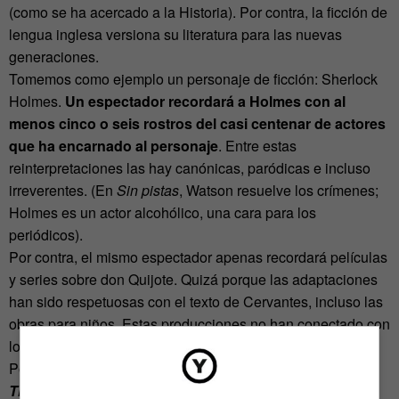
(como se ha acercado a la Historia). Por contra, la ficción de
lengua inglesa versiona su literatura para las nuevas
generaciones.
Tomemos como ejemplo un personaje de ficción: Sherlock
Holmes.
Un espectador recordará a Holmes con al
menos cinco o seis rostros del casi centenar de actores
que ha encarnado al personaje
. Entre estas
reinterpretaciones las hay canónicas, paródicas e incluso
irreverentes. (En
Sin pistas
, Watson resuelve los crímenes;
Holmes es un actor alcohólico, una cara para los
periódicos).
Por contra, el mismo espectador apenas recordará películas
y series sobre don Quijote. Quizá porque las adaptaciones
han sido respetuosas con el texto de Cervantes, incluso las
obras para niños. Estas producciones no han conectado con
los gustos de la mayoría de los espectadores actuales.
Por esto, uno cree que
parte del éxito de
El Ministero del
Tiempo
se debe al atrevido acercamiento sin pudor a