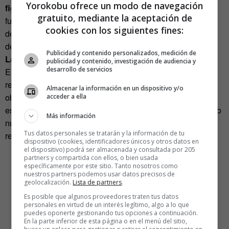
Yorokobu ofrece un modo de navegación
figuras históricas y literarias
. Junto con Lope y las
gratuito, mediante la aceptación de
fugaces apariciones de personajes históricos, la feliz idea
cookies con los siguientes fines:
de un Velázquez delicado, ególatra, pasional, y admirador
de Picasso, con quien tendrá una tertulia de café.
Publicidad y contenido personalizados, medición de
La aparición de Picasso se convierte en una metáfora.
publicidad y contenido, investigación de audiencia y
desarrollo de servicios
El pintor malagueño crea un movimiento pictórico
reinterpretando
Las Meninas
de Velázquez (entre otras
Almacenar la información en un dispositivo y/o
obras de otros artistas). La enseñanza para el guionista, el
acceder a ella
escritor, el artista es evidente: no se trata tanto de crear algo
Más información
nuevo como de mirar con nuevos ojos. Una mirada sin
Tus datos personales se tratarán y la información de tu
reparos como la de
El Ministerio del Tiempo.
dispositivo (cookies, identificadores únicos y otros datos en
el dispositivo) podrá ser almacenada y consultada por 205
partners y compartida con ellos, o bien usada
específicamente por este sitio. Tanto nosotros como
nuestros partners podemos usar datos precisos de
geolocalización.
Lista de partners
.
Es posible que algunos proveedores traten tus datos
personales en virtud de un interés legítimo, algo a lo que
puedes oponerte gestionando tus opciones a continuación.
En la parte inferior de esta página o en el menú del sitio,