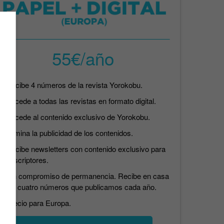
55€/año
Recibe 4 números de la revista Yorokobu.
Accede a todas las revistas en formato digital.
Accede al contenido exclusivo de Yorokobu.
Elimina la publicidad de los contenidos.
Recibe newsletters con contenido exclusivo para
suscriptores.
Sin compromiso de permanencia. Recibe en casa
los cuatro números que publicamos cada año.
Precio para Europa.