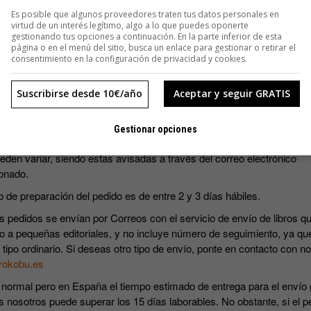
SUSCRIBIRME
Es posible que algunos proveedores traten tus datos personales en
virtud de un interés legítimo, algo a lo que puedes oponerte
gestionando tus opciones a continuación. En la parte inferior de esta
página o en el menú del sitio, busca un enlace para gestionar o retirar el
consentimiento en la configuración de privacidad y cookies.
Suscribirse desde 10€/año
Aceptar y seguir GRATIS
s precios incluyen IVA.
Gestionar opciones
ripciones incluyen los cuatro números que se editan al año. Las fec
eden variar, siendo estas avisadas a través del correo electrónico
onado.
o de preparación del pedido es de entre 2 y 3 días hábiles.
s pedidos se envían por Correos con el servicio de envío de libros qu
o a pequeñas editoriales, y no incluye número de seguimiento, ya qu
 tipo ordinario. Si deseas otro tipo de envío, ponte en contacto con n
rokobu.es
 normal pero en España el tiempo estimado de entrega para el envío 
s nosotros puede superar los 15 días laborables. No obstante, si el p