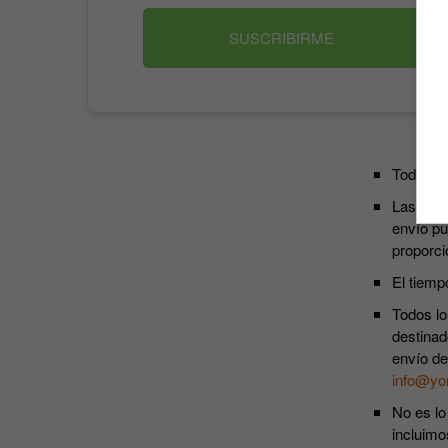
SUSCRIBIRME
Todos lo
Las susc
envío pu
proporci
El tiemp
Todos lo
destinad
envío de
info@yo
No es lo
incluimo