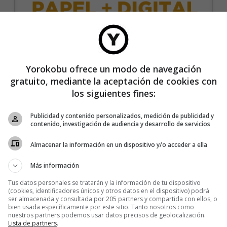
35€/año
Yorokobu ofrece un modo de navegación
gratuito, mediante la aceptación de cookies con
Recibe 4 números de la revista Yorokobu.
los siguientes fines:
Accede a todas las revistas en formato digital.
Publicidad y contenido personalizados, medición de publicidad y
Accede al contenido exclusivo de Yorokobu.
contenido, investigación de audiencia y desarrollo de servicios
Elimina la publicidad de los contenidos.
Almacenar la información en un dispositivo y/o acceder a ella
Recibe newsletters con contenido exclusivo para
suscriptores.
Más información
Sin compromiso de permanencia. Recibe en casa
Tus datos personales se tratarán y la información de tu dispositivo
los cuatro números que publicamos cada año.
(cookies, identificadores únicos y otros datos en el dispositivo) podrá
ser almacenada y consultada por 205 partners y compartida con ellos, o
Precio para la península y Baleares.
bien usada específicamente por este sitio. Tanto nosotros como
nuestros partners podemos usar datos precisos de geolocalización.
Lista de partners
.