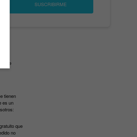
SUSCRIBIRME
has de
e tienen
e es un
osotros:
gratuito que
edido no