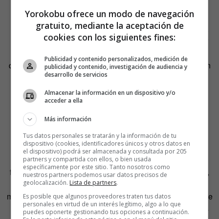
problemas derivados de la hiperconectividad están, de
Yorokobu ofrece un modo de navegación
hecho, entre los temas más recurrentes en sus historias
gratuito, mediante la aceptación de
ilustradas. «Queremos estar informados de lo que ocurre,
cookies con los siguientes fines:
pero vivimos en un mundo que ama la ligereza y con leer
una frase en Twitter nos basta. Por eso el formato viñeta,
Publicidad y contenido personalizados, medición de
que es inmediato, visual y corto, funciona muy bien hoy en
publicidad y contenido, investigación de audiencia y
desarrollo de servicios
día».
Almacenar la información en un dispositivo y/o
acceder a ella
Más información
Dice que sus dibujos son autobiográficos y por eso los
personajes que los protagonizan son femeninos. Aunque
Tus datos personales se tratarán y la información de tu
dispositivo (cookies, identificadores únicos y otros datos en
eso no quiere decir que estén dirigidos únicamente a
el dispositivo) podrá ser almacenada y consultada por 205
mujeres: «Intento plasmar mis preocupaciones y
partners y compartida con ellos, o bien usada
específicamente por este sitio. Tanto nosotros como
frustraciones y nunca tengo en cuenta a quien va dirigido,
nuestros partners podemos usar datos precisos de
simplemente dibujo lo que me apetece. Creo que los
geolocalización.
Lista de partners
.
mensajes pueden llegar a todos. Para mí la diferencia entre
Es posible que algunos proveedores traten tus datos
personales en virtud de un interés legítimo, algo a lo que
hombres y mujeres es un cuento. Aparte de las evidentes
puedes oponerte gestionando tus opciones a continuación.