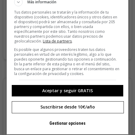
Más información
Sin compromiso de permanencia. Recibe en casa los
cuatro números que publicamos cada año.
Tus datos personales se tratarán y la información de tu
dispositivo (cookies, identificadores únicos y otros datos en
Precio para la península y Baleares.
el dispositivo) podrá ser almacenada y consultada por 205
partners y compartida con ellos, o bien usada
específicamente por este sitio. Tanto nosotros como
nuestros partners podemos usar datos precisos de
SUSCRIBIRME
geolocalización.
Lista de partners
.
Es posible que algunos proveedores traten tus datos
personales en virtud de un interés legítimo, algo a lo que
puedes oponerte gestionando tus opciones a continuación.
En la parte inferior de esta página o en el menú del sitio,
busca un enlace para gestionar o retirar el consentimiento en
la configuración de privacidad y cookies.
Aceptar y seguir GRATIS
Suscribirse desde 10€/año
Gestionar opciones