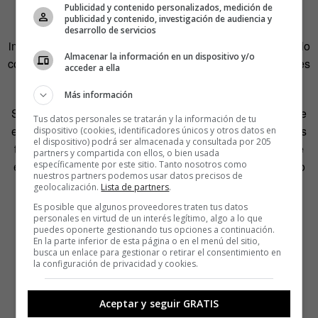
Publicidad y contenido personalizados, medición de
publicidad y contenido, investigación de audiencia y
Changhong H2 podría suponer un avance tecnológico
desarrollo de servicios
impresionante. Resulta sorprendente como algo tan sencillo
Almacenar la información en un dispositivo y/o
como un teléfono móvil pueda ayudar a resolver semejantes
acceder a ella
dificultades de la vida cotidiana.
Más información
Sin embargo, más sorprende resulta que una empresa que
Tus datos personales se tratarán y la información de tu
es capaz de generar esa tecnología puntera, utilice tópicos
dispositivo (cookies, identificadores únicos y otros datos en
el dispositivo) podrá ser almacenada y consultada por 205
tan rancios como los que usa en su promoción: el hombre
partners y compartida con ellos, o bien usada
específicamente por este sitio. Tanto nosotros como
es el que utiliza el móvil en el gimnasio y la mujer, cuando
nuestros partners podemos usar datos precisos de
va a hacer la compra. El avance es tecnológico, sí. En
geolocalización.
Lista de partners
.
igualdad, ya tal.
Es posible que algunos proveedores traten tus datos
personales en virtud de un interés legítimo, algo a lo que
puedes oponerte gestionando tus opciones a continuación.
En la parte inferior de esta página o en el menú del sitio,
busca un enlace para gestionar o retirar el consentimiento en
la configuración de privacidad y cookies.
Aceptar y seguir GRATIS