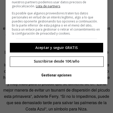
nuestros partners podemos usar datos precisos de
La ciudad de Niza está ahora probando diferentes
geolocalización.
Lista de partners
.
tratamientos para intentar frenar a los picudos, desde los
Es posible que algunos proveedores traten tus datos
comunes insecticidas hasta el uso de un hongo llamado
personales en virtud de un interés legítimo, algo a lo que
Beauveria bassiana. Esta última técnica, pese a ser
puedes oponerte gestionando tus opciones a continuación.
En la parte inferior de esta página o en el menú del sitio,
efectiva, necesita que la dosis sea repetida cada tres meses
busca un enlace para gestionar o retirar el consentimiento en
la configuración de privacidad y cookies.
como máximo, dificultando una aplicación realista para la
situación de urgencia que viven las palmeras.
Aceptar y seguir GRATIS
La técnica que de momento se ha mostrado más capaz de
contener los avances de los picudos es la inyección de
Suscribirse desde 10€/año
insecticidas dentro del tronco de las palmeras. El hecho de
que el producto.químico quede confinado dentro del tronco
Gestionar opciones
hace que sea inocuo para el resto de vegetación colindante
y muy malo para el picudo que se alimente de él. “Es la
mejor manera de evitar un tsunami de dispersión del picudo
esta primavera”, advierte Ferry. “Si no lo impedimos, puede
que sea demasiado tarde para salvar las palmeras de la
Costa Azul”, un símbolo para Niza.