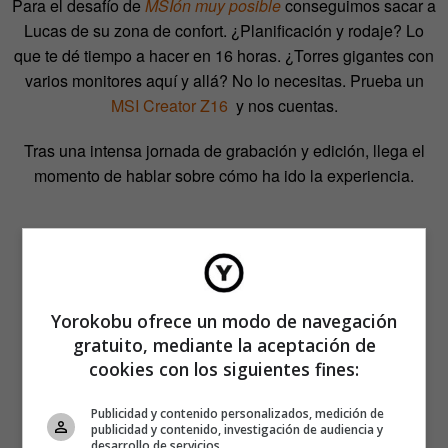
Para el desafío de
MSIón
muy posible
conseguimos sacar a
Lucas de su zona de confort. ¿Planificación y rodaje? Lo
que te dé tiempo a hacer en 16 horas. ¿Torres gigantes con
varios monitores aquí y allá? No lo necesitas. Prueba un
MSI Creator Z16
y nos cuentas.
Tras una intensa jornada de grabación y edición, llega el
momento de hablar sobre cómo ha ido la experiencia.
Yorokobu ofrece un modo de navegación
gratuito, mediante la aceptación de
cookies con los siguientes fines:
Publicidad y contenido personalizados, medición de
publicidad y contenido, investigación de audiencia y
desarrollo de servicios