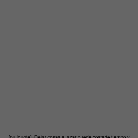
[pullquote]«Dejar cosas al azar puede costarte tiempo y