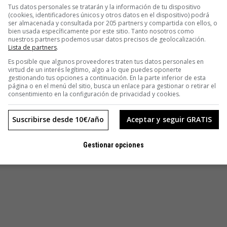
ce cosquillas en los pies, los pijamas para valientes, la
Tus datos personales se tratarán y la información de tu dispositivo
(cookies, identificadores únicos y otros datos en el dispositivo) podrá
s y muebles que pronto surgirán de la factoría Rien Furniture.
ser almacenada y consultada por 205 partners y compartida con ellos, o
 concepto siga creciendo y llegue al mundo de los adultos.
bien usada específicamente por este sitio. Tanto nosotros como
nuestros partners podemos usar datos precisos de geolocalización.
urdos: «Hay veces que los temores infundados nos quitan el
Lista de partners
.
e podríamos tener en un futuro. En nuestro Manifiesto,
Es posible que algunos proveedores traten tus datos personales en
us padres, les confiesen la Gran Verdad».
virtud de un interés legítimo, algo a lo que puedes oponerte
gestionando tus opciones a continuación. En la parte inferior de esta
página o en el menú del sitio, busca un enlace para gestionar o retirar el
consentimiento en la configuración de privacidad y cookies.
Suscribirse desde 10€/año
Aceptar y seguir GRATIS
Gestionar opciones