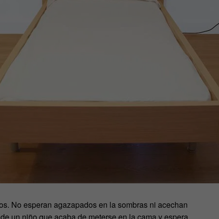
alos. No esperan agazapados en la sombras ni acechan
 de un niño que acaba de meterse en la cama y espera