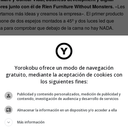
es junto con él de Rien Furniture Without Monsters.
«Les
ortamos más ideas y creamos la empresa». El primer producto
pone de dos espejos montados a 45º y dos luces led que
 cama para comprobar que debajo de la cama no hay NADA.
Yorokobu ofrece un modo de navegación
gratuito, mediante la aceptación de cookies con
los siguientes fines:
Publicidad y contenido personalizados, medición de publicidad y
icado que garantiza que está libre de monstruos. «Este lo
contenido, investigación de audiencia y desarrollo de servicios
ar la cama y con él certifica que ha comprobado que no
caja
. Se lo pedimos así por contrato a ARLEX, el fabricante
Almacenar la información en un dispositivo y/o acceder a ella
 manera porque tú imagínate que, mientras está
Más información
to lo aprovecha un monstruo para colarse en la caja…».