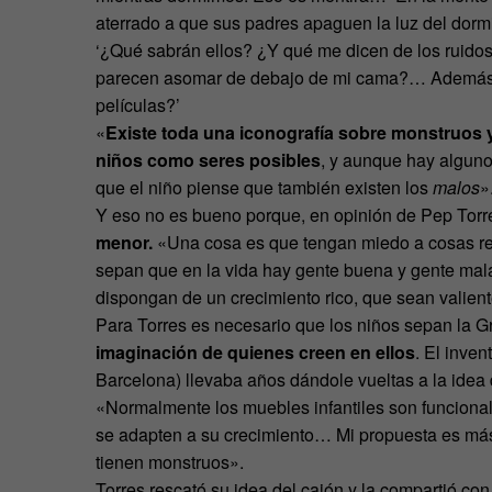
aterrado a que sus padres apaguen la luz del dormi
‘¿Qué sabrán ellos? ¿Y qué me dicen de los ruido
parecen asomar de debajo de mi cama?… Además, s
películas?’
«
Existe toda una iconografía sobre monstruos y
niños como seres posibles
, y aunque hay alguno
que el niño piense que también existen los
malos
»
Y eso no es bueno porque, en opinión de Pep Torr
menor.
«Una cosa es que tengan miedo a cosas rea
sepan que en la vida hay gente buena y gente mala
dispongan de un crecimiento rico, que sean valien
Para Torres es necesario que los niños sepan la G
imaginación de quienes creen en ellos
. El inve
Barcelona) llevaba años dándole vueltas a la idea 
«Normalmente los muebles infantiles son funcional
se adapten a su crecimiento… Mi propuesta es más
tienen monstruos».
Torres rescató su idea del cajón y la compartió co