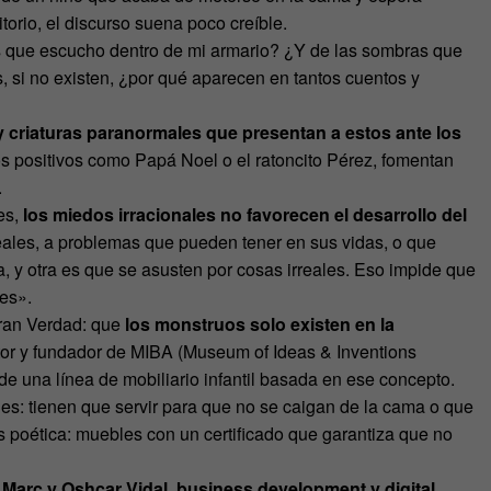
torio, el discurso suena poco creíble.
s que escucho dentro de mi armario? ¿Y de las sombras que
i no existen, ¿por qué aparecen en tantos cuentos y
 criaturas paranormales que presentan a estos ante los
s positivos como Papá Noel o el ratoncito Pérez, fomentan
.
es,
los miedos irracionales no favorecen el desarrollo del
les, a problemas que pueden tener en sus vidas, o que
, y otra es que se asusten por cosas irreales. Eso impide que
tes».
ran Verdad: que
los monstruos solo existen en la
ntor y fundador de MIBA (Museum of Ideas & Inventions
de una línea de mobiliario infantil basada en ese concepto.
es: tienen que servir para que no se caigan de la cama o que
 poética: muebles con un certificado que garantiza que no
n
Marc y Oshcar Vidal, business development y digital