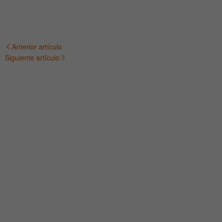
Anterior artículo
Navegación
Siguiente artículo
de
entradas