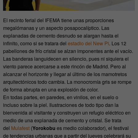
El recinto ferial del IFEMA tiene unas proporciones
megalómanas y un aspecto posapocalíptico. Las
explanadas de cemento desnudo se alargan hasta el
infinito, como si se tratara del
estadio del New Pi
. Los 12
pabellones de frío cristal se alzan imponentes ante el vacío.
Las banderas languidecen en silencio, pues ni siquiera el
viento parece acercarse a este rincón de Madrid. Pero al
alcanzar el horizonte y llegar al último de los mamotretos
arquitectónicos todo cambia. La monocromía gris se rompe
de forma abrupta en una explosión de color.
En todas partes, en paredes, en vinilos, en el suelo o
incluso sobre la piel. Ilustraciones de todo tipo dan la
bienvenida al visitante y construyen un refugio eléctrico en
medio de una explanada de cemento y cristal. Se trata
del
Mulafest
(
Yorokobu
es medio colaborador), el festival
de tendencias urbanas que a partir del jueves celebrará su