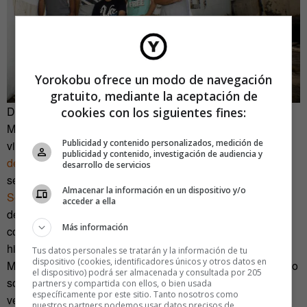
Yorokobu ofrece un modo de navegación
gratuito, mediante la aceptación de
Del suelo a la pared. Volvemos a la presentación del
cookies con los siguientes fines:
Mulafest, a las fachadas de los pabellones 12 y 14, que
Publicidad y contenido personalizados, medición de
vibran con el trabajo de
Ricardo Cavolo
, un
viejo conocido
publicidad y contenido, investigación de audiencia y
de
Yorokobu
El artista madrileño ha creado un mural con
desarrollo de servicios
sello propio que convive en armonía con el trabajo de
Iván
Almacenar la información en un dispositivo y/o
Solbes
, que ha creado unos dibujos que explican a los
acceder a ella
despistados en qué pabellón se encuentran “un cocodrilo
Más información
con 12 dientes, 12 koalas, un mono con 12 plátanos y un
hipopótamo con 12 pajaritos”. Aitor Saraiba, Santiago
Tus datos personales se tratarán y la información de tu
dispositivo (cookies, identificadores únicos y otros datos en
Morilla, LittleisDrawing, Santiago Talavera y Gabriel Moreno
el dispositivo) podrá ser almacenada y consultada por 205
son otros de los nombres que perdurarán en las paredes y
partners y compartida con ellos, o bien usada
específicamente por este sitio. Tanto nosotros como
ventanas del IFEMA una vez que el Mulafest cierre sus
nuestros partners podemos usar datos precisos de