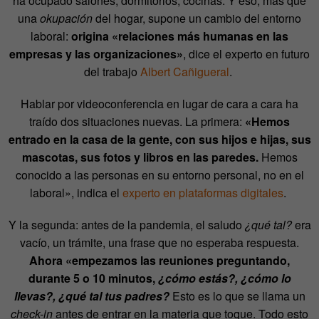
ha ocupado salones, dormitorios, cocinas. Y eso, más que
una
okupación
del hogar, supone un cambio del entorno
laboral:
origina «relaciones más humanas en las
empresas y las organizaciones»
, dice el experto en futuro
del trabajo
Albert Cañigueral
.
Hablar por videoconferencia en lugar de cara a cara ha
traído dos situaciones nuevas. La primera:
«Hemos
entrado en la casa de la gente, con sus hijos e hijas, sus
mascotas, sus fotos y libros en las paredes.
Hemos
conocido a las personas en su entorno personal, no en el
laboral», indica el
experto en plataformas digitales
.
Y la segunda: antes de la pandemia, el saludo
¿qué tal?
era
vacío, un trámite, una frase que no esperaba respuesta.
Ahora «empezamos las reuniones preguntando,
durante 5 o 10 minutos,
¿cómo estás?, ¿cómo lo
llevas?, ¿qué tal tus padres?
Esto es lo que se llama un
check-in
antes de entrar en la materia que toque. Todo esto