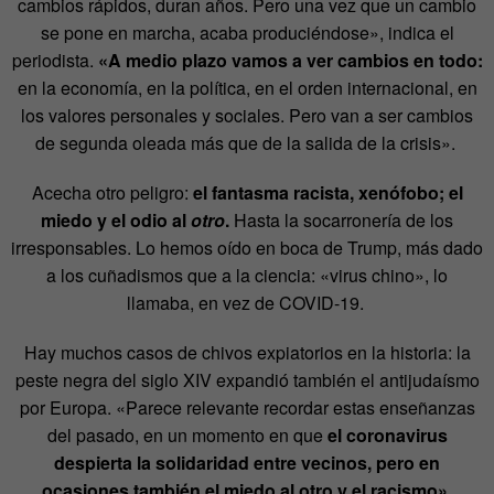
cambios rápidos, duran años. Pero una vez que un cambio
se pone en marcha, acaba produciéndose», indica el
periodista.
«A medio plazo vamos a ver cambios en todo:
en la economía, en la política, en el orden internacional, en
los valores personales y sociales. Pero van a ser cambios
de segunda oleada más que de la salida de la crisis».
Acecha otro peligro:
el fantasma racista, xenófobo; el
miedo y el odio al
otro
.
Hasta la socarronería de los
irresponsables. Lo hemos oído en boca de Trump, más dado
a los cuñadismos que a la ciencia: «virus chino», lo
llamaba, en vez de COVID-19.
Hay muchos casos de chivos expiatorios en la historia: la
peste negra del siglo XIV expandió también el antijudaísmo
por Europa. «Parece relevante recordar estas enseñanzas
del pasado, en un momento en que
el coronavirus
despierta la solidaridad entre vecinos, pero en
ocasiones también el miedo al otro y el racismo»
,