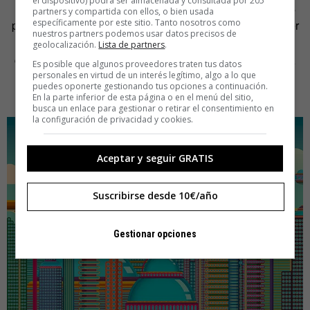
el dispositivo) podrá ser almacenada y consultada por 205
mercados de bienes escasos a organizarnos en sistemas
partners y compartida con ellos, o bien usada
específicamente por este sitio. Tanto nosotros como
para la abundancia. De perjudicar al medio ambiente a ver
nuestros partners podemos usar datos precisos de
los cielos limpios. De consumir y acumular sin freno a
geolocalización.
Lista de partners
.
compartir lo que tenemos y apreciar lo próximo.
De dar la
Es posible que algunos proveedores traten tus datos
personales en virtud de un interés legítimo, algo a lo que
salud por descontada a darlo todo por ella sin
puedes oponerte gestionando tus opciones a continuación.
condiciones».
En la parte inferior de esta página o en el menú del sitio,
busca un enlace para gestionar o retirar el consentimiento en
la configuración de privacidad y cookies.
Aceptar y seguir GRATIS
Suscribirse desde 10€/año
Gestionar opciones