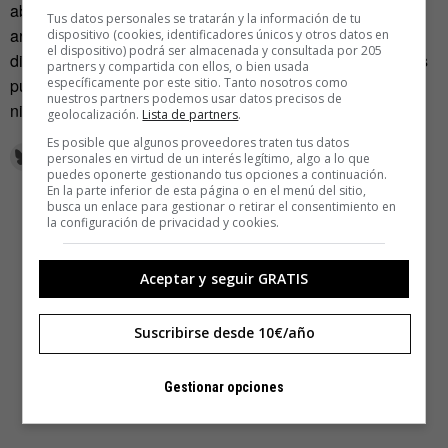
abrieras jamás aquella franquicia de Gambrinus que te
Tus datos personales se tratarán y la información de tu
arruinó, pero no creas que esquivar los tropiezos de esta
dispositivo (cookies, identificadores únicos y otros datos en
el dispositivo) podrá ser almacenada y consultada por 205
dimensión son garantía de felicidad: tu doble en Tierra Dos
partners y compartida con ellos, o bien usada
específicamente por este sitio. Tanto nosotros como
puede haberla cagado de mil una maneras que no puedes
nuestros partners podemos usar datos precisos de
ni imaginar.
geolocalización.
Lista de partners
.
Es posible que algunos proveedores traten tus datos
personales en virtud de un interés legítimo, algo a lo que
puedes oponerte gestionando tus opciones a continuación.
En la parte inferior de esta página o en el menú del sitio,
busca un enlace para gestionar o retirar el consentimiento en
la configuración de privacidad y cookies.
Aceptar y seguir GRATIS
Suscribirse desde 10€/año
Gestionar opciones