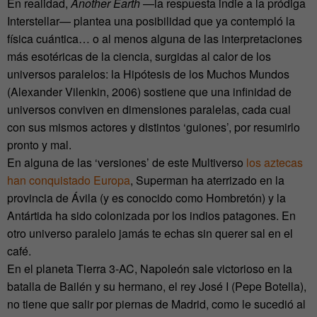
En realidad,
Another Earth
—la respuesta indie a la pródiga
Interstellar— plantea una posibilidad que ya contempló la
física cuántica… o al menos alguna de las interpretaciones
más esotéricas de la ciencia, surgidas al calor de los
universos paralelos: la Hipótesis de los Muchos Mundos
(Alexander Vilenkin, 2006) sostiene que una infinidad de
universos conviven en dimensiones paralelas, cada cual
con sus mismos actores y distintos ‘guiones’, por resumirlo
pronto y mal.
En alguna de las ‘versiones’ de este Multiverso
los aztecas
han conquistado Europa
, Superman ha aterrizado en la
provincia de Ávila (y es conocido como Hombretón) y la
Antártida ha sido colonizada por los indios patagones. En
otro universo paralelo jamás te echas sin querer sal en el
café.
En el planeta Tierra 3-AC, Napoleón sale victorioso en la
batalla de Bailén y su hermano, el rey José I (Pepe Botella),
no tiene que salir por piernas de Madrid, como le sucedió al