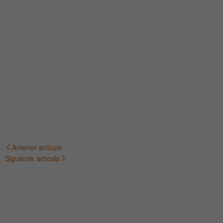
Anterior artículo
Navegación
Siguiente artículo
de
entradas