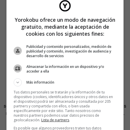
Yorokobu ofrece un modo de navegación
gratuito, mediante la aceptación de
cookies con los siguientes fines:
Publicidad y contenido personalizados, medición de
publicidad y contenido, investigación de audiencia y
desarrollo de servicios
Almacenar la información en un dispositivo y/o
acceder a ella
Más información
Tus datos personales se tratarán y la información de tu
dispositivo (cookies, identificadores únicos y otros datos en
El volumen contiene también cinco desplegables, a
el dispositivo) podrá ser almacenada y consultada por 205
semejanza de los que la revista acostumbra a incluir en sus
partners y compartida con ellos, o bien usada
específicamente por este sitio. Tanto nosotros como
números. Por último, se incluye un texto de Nigel Holmes.
nuestros partners podemos usar datos precisos de
En él, este diseñador autor de diferentes monografías
geolocalización.
Lista de partners
.
dedicadas a la infografía analiza la evolución de las
Es posible que algunos proveedores traten tus datos