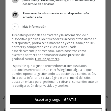
publicidad y contenido, investigación de audiencia y
desarrollo de servicios
Almacenar la información en un dispositivo y/o
acceder a ella
Más información
Tus datos personales se tratarán y la información de tu
dispositivo (cookies, identificadores únicos y otros datos en
el dispositivo) podrá ser almacenada y consultada por 205
partners y compartida con ellos, o bien usada
específicamente por este sitio. Tanto nosotros como
nuestros partners podemos usar datos precisos de
geolocalización.
Lista de partners
.
Es posible que algunos proveedores traten tus datos
personales en virtud de un interés legítimo, algo a lo que
puedes oponerte gestionando tus opciones a continuación.
En la parte inferior de esta página o en el menú del sitio,
busca un enlace para gestionar o retirar el consentimiento en
la configuración de privacidad y cookies.
¿Y en la pintura? Famoso es el caso que llevó Tim Burton a
Aceptar y seguir GRATIS
la pantalla con su película
Big eyes
(2014)
, en la que se
cuenta cómo el matrimonio formado por Margareth y Walter