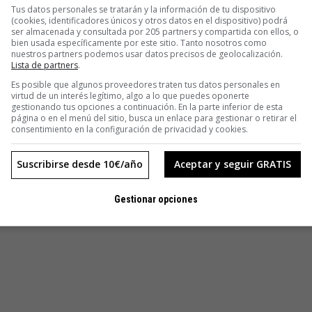
Tus datos personales se tratarán y la información de tu dispositivo
(cookies, identificadores únicos y otros datos en el dispositivo) podrá
er un community manager. “No sabemos si necesita formación
ser almacenada y consultada por 205 partners y compartida con ellos, o
bien usada específicamente por este sitio. Tanto nosotros como
imiento y enseñarle a hacer lo que nosotros hacemos”.
nuestros partners podemos usar datos precisos de geolocalización.
Lista de partners
.
el barrio de Lavapiés pero casi la totalidad de su esfuerzo
rueda por la Red buscando a su caco.
Es posible que algunos proveedores traten tus datos personales en
virtud de un interés legítimo, algo a lo que puedes oponerte
gestionando tus opciones a continuación. En la parte inferior de esta
página o en el menú del sitio, busca un enlace para gestionar o retirar el
consentimiento en la configuración de privacidad y cookies.
Suscribirse desde 10€/año
Aceptar y seguir GRATIS
Gestionar opciones