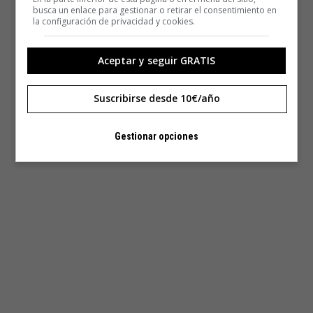
busca un enlace para gestionar o retirar el consentimiento en
la configuración de privacidad y cookies.
Aceptar y seguir GRATIS
Suscribirse desde 10€/año
21st Century Museum of Contemporary Art, Kanazawa
(Japón, 2004)
Gestionar opciones