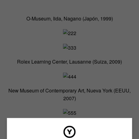
O-Museum, Iida, Nagano (Japón, 1999)
Rolex Learning Center, Lausanne (Suiza, 2009)
New Museum of Contemporary Art, Nueva York (EEUU,
2007)