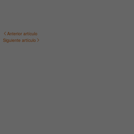
Anterior artículo
Navegación
Siguiente artículo
de
entradas