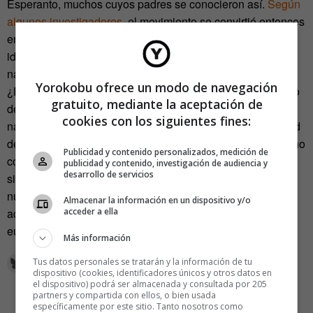
Esperanto, muchos cuyos padres se conocieron así.
Según
algunos investigadores
, el movimiento se convirtió entonces
en una verdadera comunidad transnacional, con una
identidad propia tan fuerte o más que sus orígenes
nacionales.
Yorokobu ofrece un modo de navegación
¿Podrá la actual
sharing economy
replicar este sentimiento
gratuito, mediante la aceptación de
de pertenencia común por encima de fronteras y
cookies con los siguientes fines:
nacionalidades? Sin duda nos dará una nueva oportunidad
de aquello para lo que Zamenhof creó su idioma, hablar «no
Publicidad y contenido personalizados, medición de
como franceses con ingleses, ni como rusos con polacos,
publicidad y contenido, investigación de audiencia y
desarrollo de servicios
sino como personas con personas». Aunque queda en
nuestro tejado agregarle el idealismo –y la gratuidad– de
Almacenar la información en un dispositivo y/o
acceder a ella
aquellos «padres fundadores» de la
sharing economy
europea.
Más información
Tus datos personales se tratarán y la información de tu
dispositivo (cookies, identificadores únicos y otros datos en
el dispositivo) podrá ser almacenada y consultada por 205
partners y compartida con ellos, o bien usada
específicamente por este sitio. Tanto nosotros como