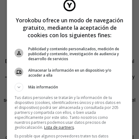
el uso descontrolado del teléfono móvil.
Vera introduce además una idea importante a la hora de
Yorokobu ofrece un modo de navegación
identificar y tratar esta patología: «No es el uso de las
gratuito, mediante la aceptación de
facilidades que nos provee esta tecnología, sino el uso
cookies con los siguientes fines:
desmedido y descontrolado, así como en su empleo para
eludir la interacción personal u otro tipo de problemas».
Publicidad y contenido personalizados, medición de
publicidad y contenido, investigación de audiencia y
desarrollo de servicios
El profesor Manuel Gámez se extiende en la misma idea al
señalar que el teléfono móvil es un instrumento que
Almacenar la información en un dispositivo y/o
acceder a ella
«permite canalizar otro tipo de problemas interpersonales y
psicológicos. Sin embargo, la forma de hacerlo puede
Más información
adoptar diferentes formas: uso compulsivo de redes
Tus datos personales se tratarán y la información de tu
sociales, sistemas de mensajería, juegos online a través del
dispositivo (cookies, identificadores únicos y otros datos en
móvil o aplicaciones para encontrar relaciones amorosas
el dispositivo) podrá ser almacenada y consultada por 205
partners y compartida con ellos, o bien usada
y/o sexuales».
específicamente por este sitio. Tanto nosotros como
nuestros partners podemos usar datos precisos de
geolocalización.
Lista de partners
.
De modo que lo que nos encontramos ahora es una
Es posible que algunos proveedores traten tus datos
cuestión más profunda, en la que el uso descontrolado del