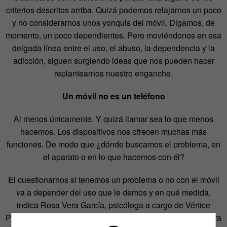
criterios descritos arriba. Quizá podemos relajarnos un poco
y no considerarnos unos yonquis del móvil. Digamos, de
momento, un poco dependientes. Pero moviéndonos en esa
delgada línea entre el uso, el abuso, la dependencia y la
adicción, siguen surgiendo ideas que nos pueden hacer
replantearnos nuestro enganche.
Un móvil no es un teléfono
Al menos únicamente. Y quizá llamar sea lo que menos
hacemos. Los dispositivos nos ofrecen muchas más
funciones. De modo que ¿dónde buscamos el problema, en
el aparato o en lo que hacemos con él?
El cuestionarnos si tenemos un problema o no con el móvil
va a depender del uso que le demos y en qué medida,
indica Rosa Vera García, psicóloga a cargo de Vértice
Psicólogos, una de las clínicas que ofrecen tratamiento para