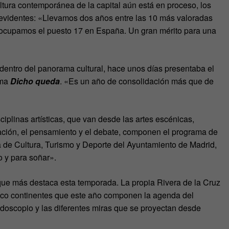
ltura contemporánea de la capital aún está en proceso, los
evidentes: «Llevamos dos años entre las 10 más valoradas
 y ocupamos el puesto 17 en España. Un gran mérito para una
d dentro del panorama cultural, hace unos días presentaba el
ema
Dicho queda
. «Es un año de consolidación más que de
iplinas artísticas, que van desde las artes escénicas,
diación, el pensamiento y el debate, componen el programa de
a de Cultura, Turismo y Deporte del Ayuntamiento de Madrid,
io y para soñar».
 que más destaca esta temporada. La propia Rivera de la Cruz
inco continentes que este año componen la agenda del
doscopio y las diferentes miras que se proyectan desde