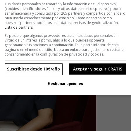
Tus datos personales se tratarán y la información de tu dispositivo
(cookies, identificadores únicos y otros datos en el dispositivo) podrá
ser almacenada y consultada por 205 partners y compartida con ellos, o
bien usada específicamente por este sitio. Tanto nosotros como
nuestros partners podemos usar datos precisos de geolocalización.
Lista de partners
.
Es posible que algunos proveedores traten tus datos personales en
virtud de un interés legítimo, algo a lo que puedes oponerte
gestionando tus opciones a continuación. En la parte inferior de esta
página o en el menú del sitio, busca un enlace para gestionar o retirar el
consentimiento en la configuración de privacidad y cookies.
Suscribirse desde 10€/año
Aceptar y seguir GRATIS
Gestionar opciones