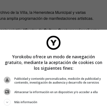
hivo de la Villa, la Hemeroteca Municipal y varias
n una amplia programación de manifestaciones artísticas.
r la coletilla
“Centro de Cultura Contemporánea”
antes
ciones que tienen aquí su sede contaban con su propio
 Musical Víctor Espinós, etc.), nosotros éramos Condeduque y
ca
Natalia Álvarez Simó
, su directora artística.
Yorokobu ofrece un modo de navegación
gratuito, mediante la aceptación de cookies con
los siguientes fines:
Publicidad y contenido personalizados, medición de publicidad y
contenido, investigación de audiencia y desarrollo de servicios
Almacenar la información en un dispositivo y/o acceder a ella
Más información