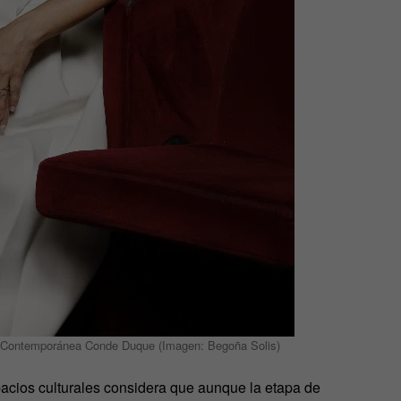
tura Contemporánea Conde Duque (Imagen: Begoña Solis)
spacios culturales considera que aunque la etapa de