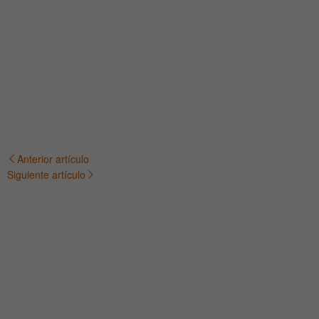
Anterior artículo
Navegación
Siguiente artículo
de
entradas