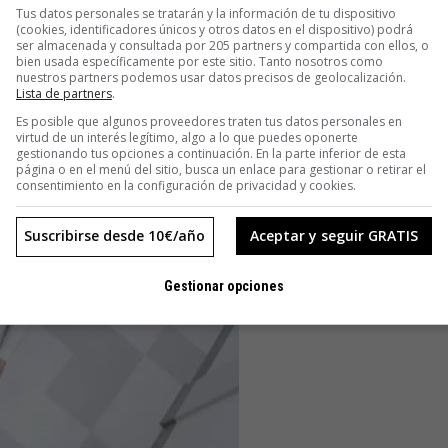
l País de los Sueños a golpe de analgésicos opiáceos: un
Tus datos personales se tratarán y la información de tu dispositivo
(cookies, identificadores únicos y otros datos en el dispositivo) podrá
 50
.
ser almacenada y consultada por 205 partners y compartida con ellos, o
bien usada específicamente por este sitio. Tanto nosotros como
nuestros partners podemos usar datos precisos de geolocalización.
Lista de partners
.
Es posible que algunos proveedores traten tus datos personales en
virtud de un interés legítimo, algo a lo que puedes oponerte
gestionando tus opciones a continuación. En la parte inferior de esta
página o en el menú del sitio, busca un enlace para gestionar o retirar el
consentimiento en la configuración de privacidad y cookies.
Suscribirse desde 10€/año
Aceptar y seguir GRATIS
Gestionar opciones