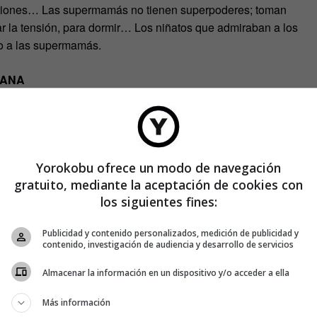
otaciones… Las supermamás no tienen superpoderes; toman
lar la tensión, para dormir… Los niñatos que admiraban a los
do a las supermamás.
MANA
uestro tiempo, con tantos defectos como virtudes. El personaje
n. (¿La precursora de personajes femeninos más veraces o una
nos dobles, una niña que va al psicólogo, un marido con un
Yorokobu ofrece un modo de navegación
s. Y, sin embargo, mantiene la sonrisa… gracias al Percocet,
gratuito, mediante la aceptación de cookies con
los siguientes fines:
en irreales. Como su amiga la doctora O’Hara que por las
Publicidad y contenido personalizados, medición de publicidad y
aw (Sarah Jessica Parker), o el joven y atractivo cirujano
contenido, investigación de audiencia y desarrollo de servicios
Almacenar la información en un dispositivo y/o acceder a ella
Más información